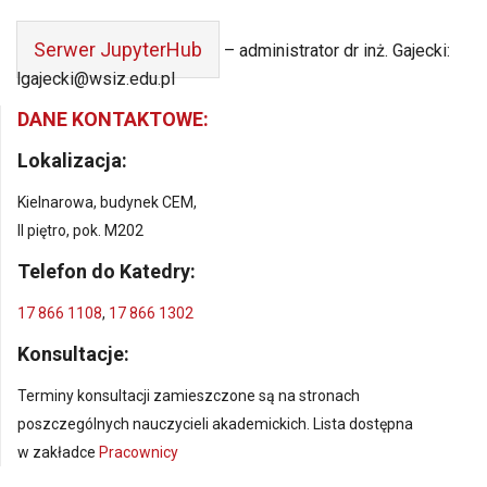
Serwer JupyterHub
– administrator dr inż. Gajecki:
lgajecki@wsiz.edu.pl
DANE KONTAKTOWE:
Lokalizacja
:
Kielnarowa, budynek CEM,
II piętro, pok. M202
Telefon do Katedry:
17 866 1108
,
17 866 1302
Konsultacje:
Terminy konsultacji zamieszczone są na stronach
poszczególnych nauczycieli akademickich. Lista dostępna
w zakładce
Pracownicy