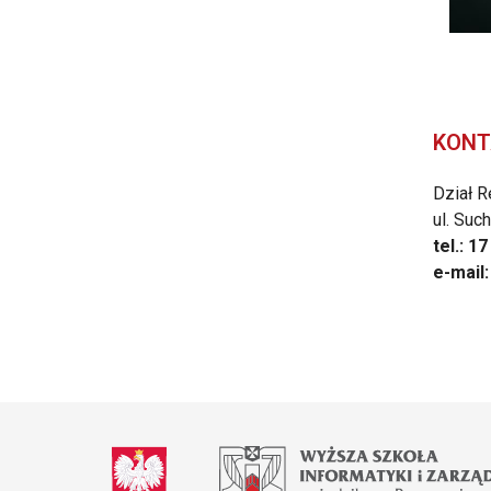
KONT
Dział R
ul. Suc
tel.: 1
e-mail: