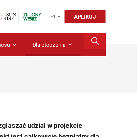
APLIKUJ
nesu
Dla otoczenia
łaszać udział w projekcie
ekt jest całkowicie bezpłatny dla