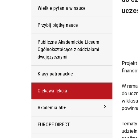
Wielkie pytania w nauce
ucze
Przybij piątkę nauce
Publiczne Akademickie Liceum
Ogólnokształcące z oddziałami
dwujęzycznymi
Projek
finanso
Klasy patronackie
W rama
Ciekawa lekcja
do uczn
w klasa
Akademia 50+
powinna
Tematy 
EUROPE DIRECT
udziel