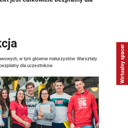
kcja
Wirtualny spacer
awowych, w tym głównie maturzystów. Warsztaty
bezpłatny dla uczestników.