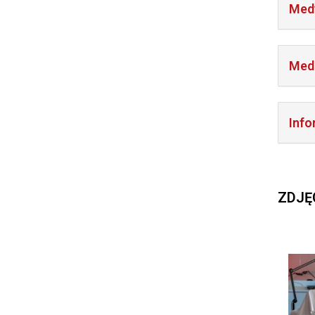
Med
Medi
Info
ZDJĘ