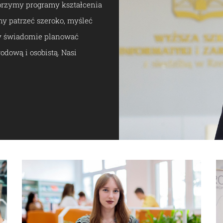
orzymy programy kształcenia
my patrzeć szeroko, myśleć
my świadomie planować
odową i osobistą. Nasi