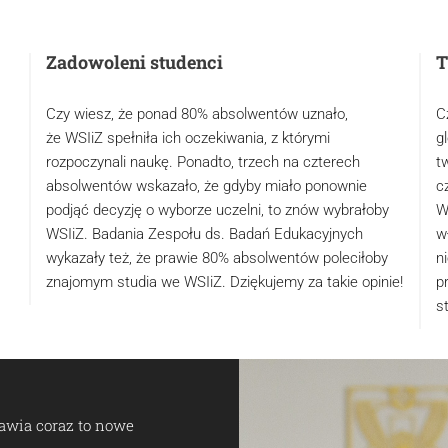
Zadowoleni studenci
T
Czy wiesz, że ponad 80% absolwentów uznało,
C
że WSIiZ spełniła ich oczekiwania, z którymi
g
rozpoczynali naukę. Ponadto, trzech na czterech
t
absolwentów wskazało, że gdyby miało ponownie
c
podjąć decyzję o wyborze uczelni, to znów wybrałoby
W
WSIiZ. Badania Zespołu ds. Badań Edukacyjnych
w
wykazały też, że prawie 80% absolwentów poleciłoby
ni
znajomym studia we WSIiZ. Dziękujemy za takie opinie!
p
s
awia coraz to nowe