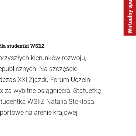
Wirtualny spacer
dla studentki WSIiZ
przyszłych kierunków rozwoju,
epublicznych. Na szczęście
dczas XXI Zjazdu Forum Uczelni
 za wybitne osiągnięcia. Statuetkę
studentka WSIiZ Natalia Stokłosa.
sportowe na arenie krajowej