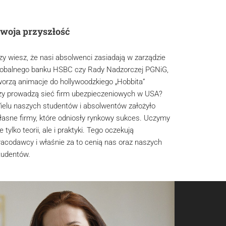
woja przyszłość
zy wiesz, że nasi absolwenci zasiadają w zarządzie
lobalnego banku HSBC czy Rady Nadzorczej PGNiG,
worzą animacje do hollywoodzkiego „Hobbita”
zy prowadzą sieć firm ubezpieczeniowych w USA?
ielu naszych studentów i absolwentów założyło
łasne firmy, które odniosły rynkowy sukces. Uczymy
e tylko teorii, ale i praktyki. Tego oczekują
racodawcy i właśnie za to cenią nas oraz naszych
tudentów.