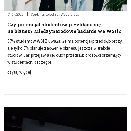
,
,
01.07.2026
Studenci
Uczelnia
Współpraca
Czy potencjał studentów przekłada się
na biznes? Międzynarodowe badanie we WSIiZ
57% studentów WSIiZ uważa, że ma potencjał przedsiębiorczy,
ale tylko 7% planuje założenie biznesu jeszcze w trakcie
studiów. Jak przejawia się duch przedsiębiorczości drzemiący
w studentach, szczegól….
czytaj więcej