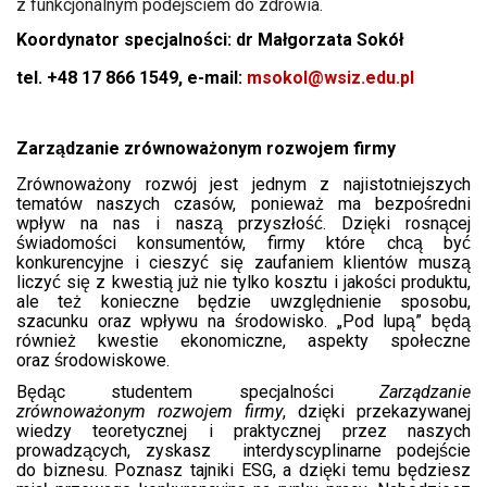
z funkcjonalnym podejściem do zdrowia.
Koordynator specjalności: dr Małgorzata Sokół
tel. +48 17 866 1549, e-mail:
msokol@wsiz.edu.pl
Zarządzanie zrównoważonym rozwojem firmy
Zrównoważony rozwój jest jednym z najistotniejszych
tematów naszych czasów, ponieważ ma bezpośredni
wpływ na nas i naszą przyszłość. Dzięki rosnącej
świadomości konsumentów, firmy które chcą być
konkurencyjne i cieszyć się zaufaniem klientów muszą
liczyć się z kwestią już nie tylko kosztu i jakości produktu,
ale też konieczne będzie uwzględnienie sposobu,
szacunku oraz wpływu na środowisko. „Pod lupą” będą
również kwestie ekonomiczne, aspekty społeczne
oraz środowiskowe.
Będąc studentem specjalności
Zarządzanie
zrównoważonym rozwojem firmy
, dzięki przekazywanej
wiedzy teoretycznej i praktycznej przez naszych
prowadzących, zyskasz interdyscyplinarne podejście
do biznesu. Poznasz tajniki ESG, a dzięki temu będziesz