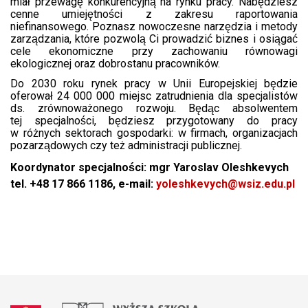
miał przewagę konkurencyjną na rynku pracy. Nabędziesz
cenne umiejętności z zakresu raportowania
niefinansowego. Poznasz nowoczesne narzędzia i metody
zarządzania, które pozwolą Ci prowadzić biznes i osiągać
cele ekonomiczne przy zachowaniu równowagi
ekologicznej oraz dobrostanu pracowników.
Do 2030 roku rynek pracy w Unii Europejskiej będzie
oferował 24 000 000 miejsc zatrudnienia dla specjalistów
ds. zrównoważonego rozwoju. Będąc absolwentem
tej specjalności, będziesz przygotowany do pracy
w różnych sektorach gospodarki: w firmach, organizacjach
pozarządowych czy też administracji publicznej.
Koordynator specjalności: mgr
Yaroslav Oleshkevych
tel. +48 17 866 1186, e-mail:
yoleshkevych@wsiz.edu.pl