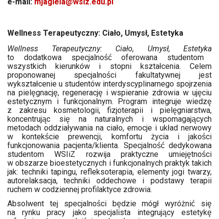
e-mail:
mjagiela@wsiz.edu.pl
Wellness Terapeutyczny: Ciało, Umysł, Estetyka
Wellness Terapeutyczny: Ciało, Umysł, Estetyka
to dodatkowa specjalność oferowana studentom
wszystkich kierunków i stopni kształcenia. Celem
proponowanej specjalności fakultatywnej jest
wykształcenie u studentów interdyscyplinarnego spojrzenia
na pielęgnację, regenerację i wspieranie zdrowia w ujęciu
estetycznym i funkcjonalnym. Program integruje wiedzę
z zakresu kosmetologii, fizjoterapii i pielęgniarstwa,
koncentrując się na naturalnych i wspomagających
metodach oddziaływania na ciało, emocje i układ nerwowy
w kontekście prewencji, komfortu życia i jakości
funkcjonowania pacjenta/klienta. Specjalność dedykowana
studentom WSIiZ rozwija praktyczne umiejętności
w obszarze bioestetycznych i funkcjonalnych praktyk takich
jak: techniki tapingu, refleksoterapia, elementy jogi twarzy,
autorelaksacja, techniki oddechowe i podstawy terapii
ruchem w codziennej profilaktyce zdrowia.
Absolwent tej specjalności będzie mógł wyróżnić się
na rynku pracy jako specjalista integrujący estetykę