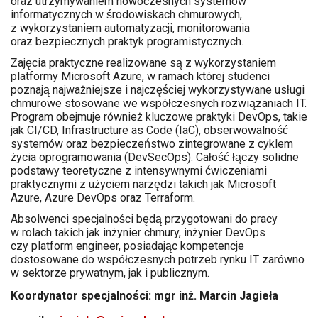
oraz utrzymywaniem nowoczesnych systemów
informatycznych w środowiskach chmurowych,
z wykorzystaniem automatyzacji, monitorowania
oraz bezpiecznych praktyk programistycznych.
Zajęcia praktyczne realizowane są z wykorzystaniem
platformy Microsoft Azure, w ramach której studenci
poznają najważniejsze i najczęściej wykorzystywane usługi
chmurowe stosowane we współczesnych rozwiązaniach IT.
Program obejmuje również kluczowe praktyki DevOps, takie
jak CI/CD, Infrastructure as Code (IaC), obserwowalność
systemów oraz bezpieczeństwo zintegrowane z cyklem
życia oprogramowania (DevSecOps). Całość łączy solidne
podstawy teoretyczne z intensywnymi ćwiczeniami
praktycznymi z użyciem narzędzi takich jak Microsoft
Azure, Azure DevOps oraz Terraform.
Absolwenci specjalności będą przygotowani do pracy
w rolach takich jak inżynier chmury, inżynier DevOps
czy platform engineer, posiadając kompetencje
dostosowane do współczesnych potrzeb rynku IT zarówno
w sektorze prywatnym, jak i publicznym.
Koordynator specjalności: mgr inż. Marcin Jagieła