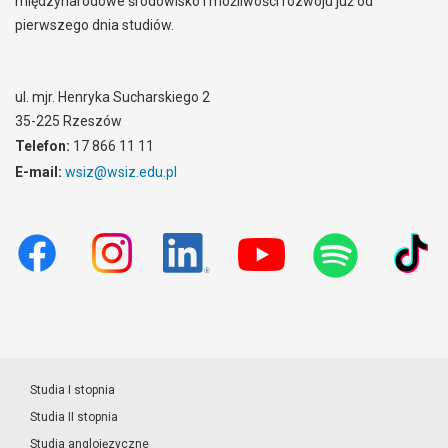
międzynarodowe środowisko i możliwości rozwoju już od
pierwszego dnia studiów.
ul. mjr. Henryka Sucharskiego 2
35-225 Rzeszów
Telefon:
17 866 11 11
E-mail:
wsiz@wsiz.edu.pl
Studia I stopnia
Studia II stopnia
Studia anglojęzyczne