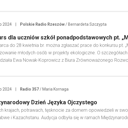
go 2024
|
Polskie Radio Rzeszów
/ Bernardeta Szczypta
rs dla uczniów szkół ponadpodstawowych pt. „Mł
rca do 28 kwietnia br. można zgłaszać prace do konkursu pt. „M
owanie młodych osób w projekty ekologiczne. O szczegółach 
działa Ewa Nowak-Koprowicz z Biura Zrównoważonego Rozwoju 
go 2024
|
Radio 357
/ Maria Kornaga
ynarodowy Dzień Języka Ojczystego
h krajach, potrawach, tęsknocie za domem opowiedzieli w sw
abwe i Kazachstanu. Audycja odbyła się w ramach Międzynaro