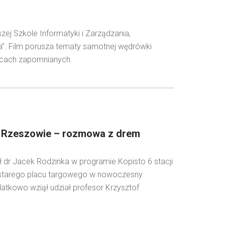
zej Szkole Informatyki i Zarządzania,
a”. Film porusza tematy samotnej wędrówki
jscach zapomnianych.
w Rzeszowie – rozmowa z drem
ł dr Jacek Rodzinka w programie Kopisto 6 stacji
 starego placu targowego w nowoczesny
datkowo wziął udział profesor Krzysztof