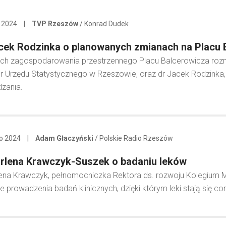
 2024
|
TVP Rzeszów
/ Konrad Dudek
cek Rodzinka o planowanych zmianach na Placu
ch zagospodarowania przestrzennego Placu Balcerowicza rozmawi
r Urzędu Statystycznego w Rzeszowie, oraz dr Jacek Rodzinka,
dzania.
go 2024
|
Adam Głaczyński
/ Polskie Radio Rzeszów
rlena Krawczyk-Suszek o badaniu leków
lena Krawczyk, pełnomocniczka Rektora ds. rozwoju Kolegiu
e prowadzenia badań klinicznych, dzięki którym leki stają się co