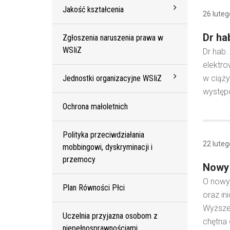
Jakość kształcenia
26 lute
Dr ha
Zgłoszenia naruszenia prawa w
WSIiZ
Dr hab.
elektro
Jednostki organizacyjne WSIiZ
w ciąży
występo
Ochrona małoletnich
Polityka przeciwdziałania
22 lute
mobbingowi, dyskryminacji i
przemocy
Nowy 
O nowym
Plan Równości Płci
oraz in
Wyższej
Uczelnia przyjazna osobom z
chętna 
niepełnosprawnościami