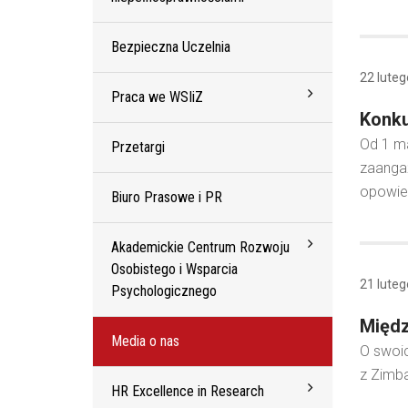
Bezpieczna Uczelnia
22 lute
Praca we WSIiZ
Konku
Od 1 ma
Przetargi
zaangaż
opowie
Biuro Prasowe i PR
Akademickie Centrum Rozwoju
Osobistego i Wsparcia
21 lute
Psychologicznego
Międz
Media o nas
O swoic
z Zimb
HR Excellence in Research