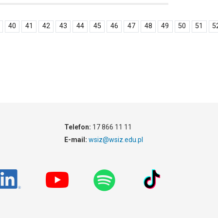
40
41
42
43
44
45
46
47
48
49
50
51
5
Telefon:
17 866 11 11
E-mail:
wsiz@wsiz.edu.pl