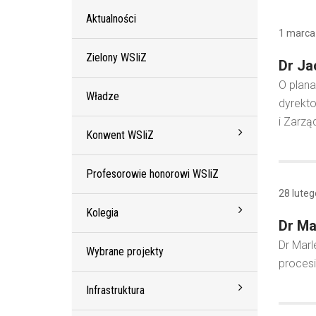
Aktualności
1 marca
Zielony WSIiZ
Dr Ja
O plana
Władze
dyrekto
i Zarzą
Konwent WSIiZ
Profesorowie honorowi WSIiZ
28 lute
Kolegia
Dr Ma
Dr Mar
Wybrane projekty
procesi
Infrastruktura