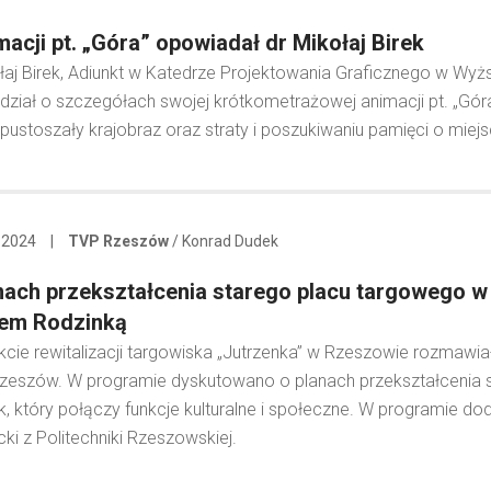
macji pt. „Góra” opowiadał dr Mikołaj Birek
łaj Birek, Adiunkt w Katedrze Projektowania Graficznego w Wyżs
ział o szczegółach swojej krótkometrażowej animacji pt. „Gór
pustoszały krajobraz oraz straty i poszukiwaniu pamięci o mie
 2024
|
TVP Rzeszów
/ Konrad Dudek
nach przekształcenia starego placu targowego 
em Rodzinką
kcie rewitalizacji targowiska „Jutrzenka” w Rzeszowie rozmawia
zeszów. W programie dyskutowano o planach przekształcenia
, który połączy funkcje kulturalne i społeczne. W programie do
ki z Politechniki Rzeszowskiej.