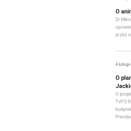
O ani
Dr Miko
opowied
przez o
4 lutego
O pla
Jacki
O proje
TVP3 R
budynek
Prendec