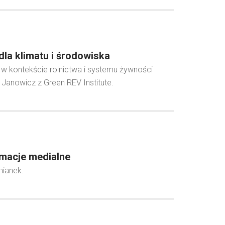
la klimatu i środowiska
i w kontekście rolnictwa i systemu żywności
anowicz z Green REV Institute.
rmacje medialne
mianek.