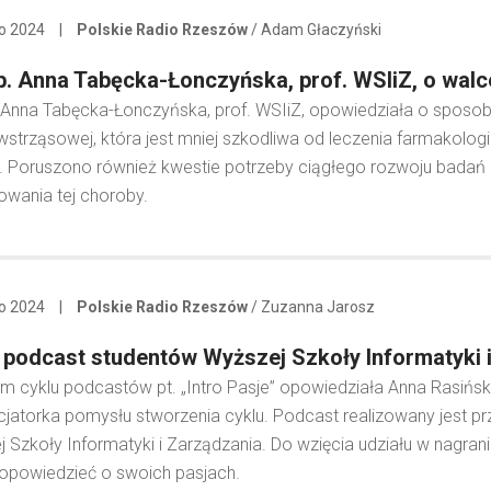
go 2024
|
Polskie Radio Rzeszów
/ Adam Głaczyński
b. Anna Tabęcka-Łonczyńska, prof. WSIiZ, o walc
 Anna Tabęcka-Łonczyńska, prof. WSIiZ, opowiedziała o sposobac
wstrząsowej, która jest mniej szkodliwa od leczenia farmakolo
. Poruszono również kwestie potrzeby ciągłego rozwoju badań 
wania tej choroby.
go 2024
|
Polskie Radio Rzeszów
/ Zuzanna Jarosz
podcast studentów Wyższej Szkoły Informatyki 
 cyklu podcastów pt. „Intro Pasje” opowiedziała Anna Rasińsk
icjatorka pomysłu stworzenia cyklu. Podcast realizowany jest pr
 Szkoły Informatyki i Zarządzania. Do wzięcia udziału w nagran
opowiedzieć o swoich pasjach.