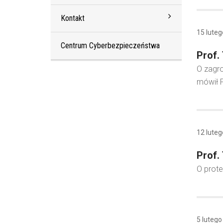
Kontakt
15 lute
Centrum Cyberbezpieczeństwa
Prof.
O zagro
mówił P
12 lute
Prof.
O prote
5 lutego