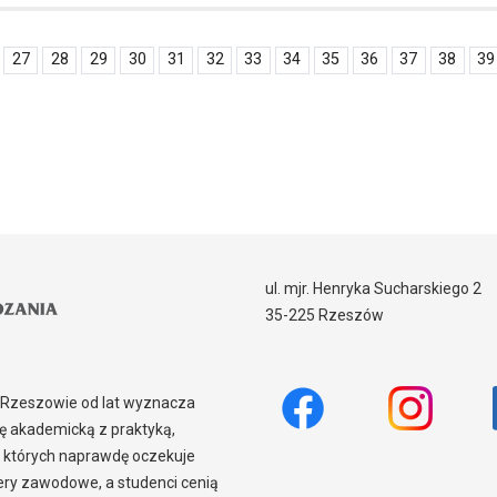
27
28
29
30
31
32
33
34
35
36
37
38
39
ul. mjr. Henryka Sucharskiego 2
35-225 Rzeszów
w Rzeszowie od lat wyznacza
 akademicką z praktyką,
 których naprawdę oczekuje
iery zawodowe, a studenci cenią