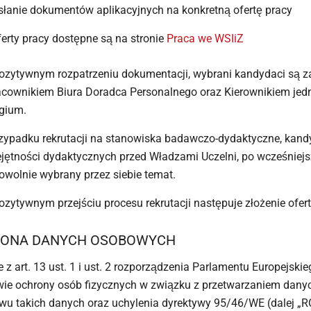
słanie dokumentów aplikacyjnych na konkretną ofertę pracy
ferty pracy dostępne są na stronie
Praca we WSIiZ
ozytywnym rozpatrzeniu dokumentacji, wybrani kandydaci są z
acownikiem Biura Doradca Personalnego oraz Kierownikiem jed
gium.
zypadku rekrutacji na stanowiska badawczo-dydaktyczne, kand
jętności dydaktycznych przed Władzami Uczelni, po wcześniejs
owolnie wybrany przez siebie temat.
ozytywnym przejściu procesu rekrutacji następuje złożenie ofe
ONA DANYCH OSOBOWYCH
 z art. 13 ust. 1 i ust. 2 rozporządzenia Parlamentu Europejski
wie ochrony osób fizycznych w związku z przetwarzaniem dan
wu takich danych oraz uchylenia dyrektywy 95/46/WE (dalej „R