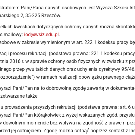
tratorem Pani/Pana danych osobowych jest Wyższa Szkoła Info
harskiego 2, 35-225 Rzeszów.
elkich kwestiach dotyczących ochrony danych można skontakt
es mailowy:
iod@wsiz.edu.pl
.
obowe w zakresie wymienionym w art. 222 1 kodeksu pracy bę
izacji procesu rekrutacji (podstawa prawna: 221 1 kodeksu pracy w
tnia 2016 r. w sprawie ochrony osób fizycznych w związku z 
ego przepływu takich danych oraz uchylenia dyrektywy 95/46
Rozporządzenie”) w ramach realizacji obowiązku prawnego ciąż
 wyrazi Pani/Pan na to dobrowolną zgodę zawartą w dokumenta
zetwarzane także:
lu prowadzenia przyszłych rekrutacji (podstawa prawna: art. 6 us
wyrazi Pani/Pan którąkolwiek z wyżej wskazanych zgód, przysł
w dowolnym momencie bez wpływu na zgodność z prawem przet
rzed jej cofnięciem. Zgodę można cofnąć poprzez kontakt z I