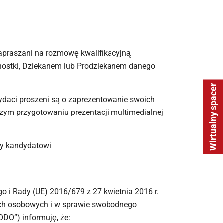
apraszani na rozmowę kwalifikacyjną
nostki, Dziekanem lub Prodziekanem danego
Wirtualny spacer
ydaci proszeni są o zaprezentowanie swoich
zym przygotowaniu prezentacji multimedialnej
rty kandydatowi
ego i Rady (UE) 2016/679 z 27 kwietnia 2016 r.
ych osobowych i w sprawie swobodnego
ODO”) informuję, że: