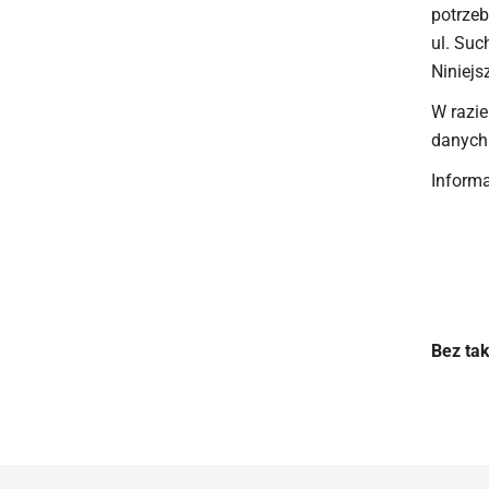
potrzeb
ul. Suc
Niniejs
W razie
danych 
Informa
Bez ta