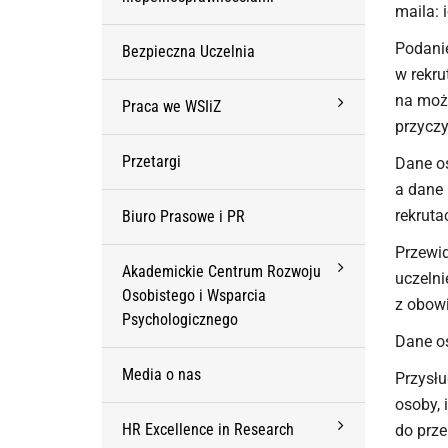
maila: 
Podanie
Bezpieczna Uczelnia
w rekru
na możl
Praca we WSIiZ
przyczy
Przetargi
Dane os
a dane 
rekruta
Biuro Prasowe i PR
Przewid
Akademickie Centrum Rozwoju
uczelni
Osobistego i Wsparcia
z obow
Psychologicznego
Dane o
Media o nas
Przysł
osoby, 
HR Excellence in Research
do prze