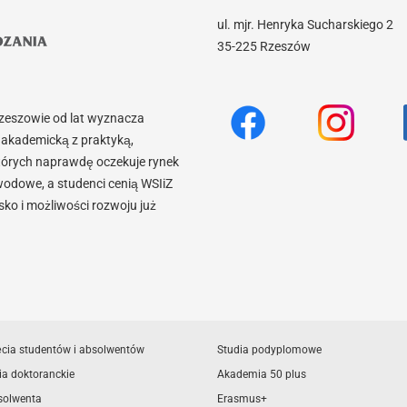
ul. mjr. Henryka Sucharskiego 2
35-225 Rzeszów
Rzeszowie od lat wyznacza
akademicką z praktyką,
tórych naprawdę oczekuje rynek
wodowe, a studenci cenią WSIiZ
o i możliwości rozwoju już
ęcia studentów i absolwentów
Studia podyplomowe
ia doktoranckie
Akademia 50 plus
solwenta
Erasmus+