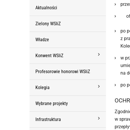
prze
Aktualności
o
Zielony WSIiZ
po p
z pr
Władze
Kole
Konwent WSIiZ
w pr
umie
Profesorowie honorowi WSIiZ
na d
po p
Kolegia
OCHR
Wybrane projekty
Zgodnie
w spra
Infrastruktura
przepły