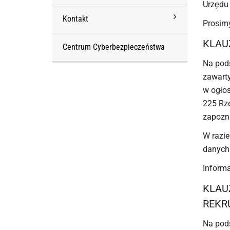
Urzędu
Kontakt
Prosimy
KLAU
Centrum Cyberbezpieczeństwa
Na pod
zawarty
w ogłos
225 Rze
zapozna
W razie
danych 
Informa
KLAU
REKR
Na pods