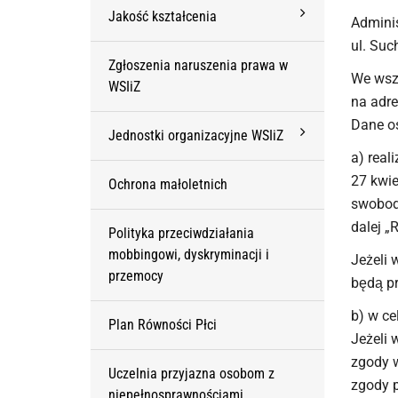
Jakość kształcenia
Adminis
ul. Suc
Zgłoszenia naruszenia prawa w
We wsz
WSIiZ
na adr
Dane os
Jednostki organizacyjne WSIiZ
a) real
27 kwie
Ochrona małoletnich
swobodn
dalej „
Polityka przeciwdziałania
mobbingowi, dyskryminacji i
Jeżeli
przemocy
będą pr
b) w ce
Plan Równości Płci
Jeżeli 
zgody 
Uczelnia przyjazna osobom z
zgody p
niepełnosprawnościami