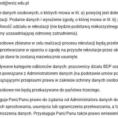
iod@wsiz.edu.pl
 danych osobowych, o których mowa w lit. a) powyżej jest dobr
tacji. Podanie danych i wyrażenie zgody, o której mowa w lit. b
iwość udziału w rekrutacji (nie będzie podstawą niekorzystneg
ny uzasadniającej odmowę zatrudnienia).
obowe zbierane w celu realizacji procesu rekrutacji będą przet
przetwarzane w oparciu o zgodę na przyszłe rekrutacje przez okr
cje dane te zostaną niezwłocznie usunięte.
ywane kategorie odbiorców danych: pracownicy działu BDP oraz
e powiązane z Administratorem danych (na podstawie umów po
iązującymi przepisami prawa w zakresie ochrony danych osobo
sobowe nie będą przekazywane do państwa trzeciego.
uguje Pani/Panu prawo do żądania od Administratora danych d
ich sprostowania, usunięcia lub ograniczenia przetwarzania, a
noszenia danych. Przysługuje Pani/Panu także prawo wniesien