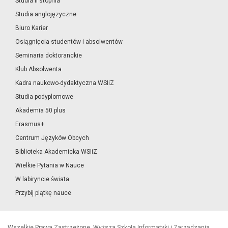
Studia II stopnia
Studia anglojęzyczne
Biuro Karier
Osiągnięcia studentów i absolwentów
Seminaria doktoranckie
Klub Absolwenta
Kadra naukowo-dydaktyczna WSIiZ
Studia podyplomowe
Akademia 50 plus
Erasmus+
Centrum Języków Obcych
Biblioteka Akademicka WSIiZ
Wielkie Pytania w Nauce
W labiryncie świata
Przybij piątkę nauce
Wszelkie Prawa Zastrzeżone, Wyższa Szkoła Informatyki i Zarządzania