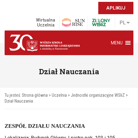
APLIKUJ
Wirtualna
Uczelnia
MENU
Dział Nauczania
Tu jesteś:
Strona główna
>
Uczelnia
>
Jednostki organizacyjne WSIiZ
>
Dział Nauczania
ZESPÓŁ DZIAŁU NAUCZANIA
Lokalizacja: Budynek Główny, I piętro pok. 103 i 105,