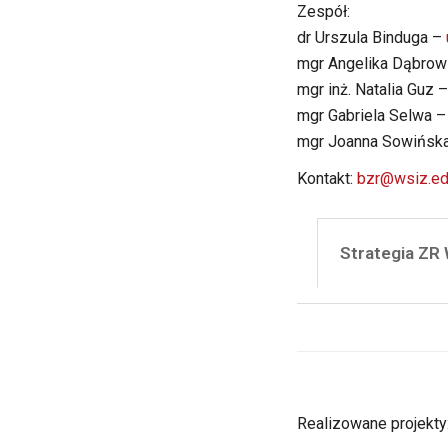
Zespół:
dr Urszula Binduga –
mgr Angelika Dąbro
mgr inż. Natalia Guz 
mgr Gabriela Selwa 
mgr Joanna Sowińsk
Kontakt:
bzr@wsiz.ed
Strategia ZR
Realizowane projekty