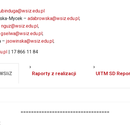
ubinduga@wsiz.edu.pl
wska-Mycek –
adabrowska@wsiz.edu.pl
;
–
nguz@wsiz.edu.pl
,
–
gselwa@wsiz.edu.pl
;
a –
jsowinska@wsiz.edu.pl
;
u.pl
| 17 866 11 84
 WSIiZ
Raporty z realizacji
UITM SD Repor
==================================
: