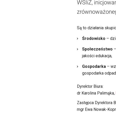
WSIiZ, inicjowa
zrównoważonego 
Są to działania skupi
Środowisko
– dzi
Społeczeństwo
–
jakości edukacja,
Gospodarka
– wzr
gospodarka odpada
Dyrektor Biura:
dr Karolina Palimąka,
Zastępca Dyrektora Bi
mgr Ewa Nowak-Kopr