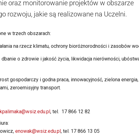
nie oraz monitorowanie projektów w obszarze
rozwoju, jakie są realizowane na Uczelni.
one w trzech obszarach:
ałania na rzecz klimatu, ochrony bioróżnorodności i zasobów wo
 dbanie o zdrowie i jakość życia, likwidacja nierówności, ubóstw
ost gospodarczy i godna praca, innowacyjność, zielona energia
mi, zeroemisyjny transport.
kpalimaka@wsiz.edu.pl
, tel. 17 866 12 82
ura:
owicz,
enowak@wsiz.edu.pl
, tel. 17 866 13 05