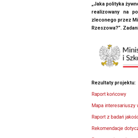
„Jaka polityka żyw
realizowany na p
zleconego przez Min
Rzeszowa?”.
Zadani
Rezultaty projektu:
Raport końcowy
Mapa interesariuszy 
Raport z badań jakoś
Rekomendacje dotycz