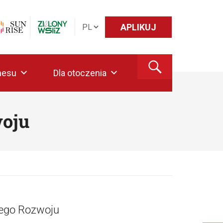
APLIKUJ
nesu
Dla otoczenia
oju
onego Rozwoju