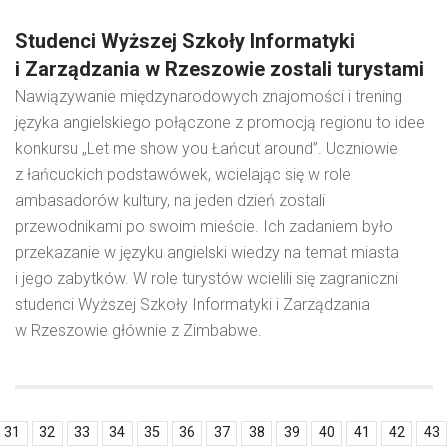
Studenci Wyższej Szkoły Informatyki
i Zarządzania w Rzeszowie zostali turystami
Nawiązywanie międzynarodowych znajomości i trening
języka angielskiego połączone z promocją regionu to idee
konkursu „Let me show you Łańcut around”. Uczniowie
z łańcuckich podstawówek, wcielając się w role
ambasadorów kultury, na jeden dzień zostali
przewodnikami po swoim mieście. Ich zadaniem było
przekazanie w języku angielski wiedzy na temat miasta
i jego zabytków. W role turystów wcielili się zagraniczni
studenci Wyższej Szkoły Informatyki i Zarządzania
w Rzeszowie głównie z Zimbabwe.
31
32
33
34
35
36
37
38
39
40
41
42
43