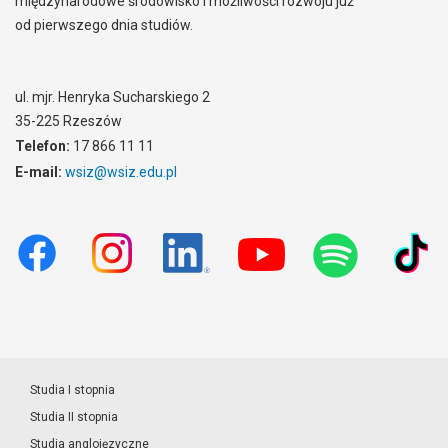
międzynarodowe środowisko i możliwości rozwoju już
od pierwszego dnia studiów.
ul. mjr. Henryka Sucharskiego 2
35-225 Rzeszów
Telefon:
17 866 11 11
E-mail:
wsiz@wsiz.edu.pl
Studia I stopnia
Studia II stopnia
Studia anglojęzyczne