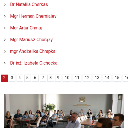
Dr Nataliia Cherkas
Mgr Herman Cherniaiev
Mgr Artur Chmaj
Mgr Mariusz Chorąży
mgr Andżelika Chrapka
Dr inż. Izabela Cichocka
2
3
4
5
6
7
8
9
10
11
12
13
14
15
1