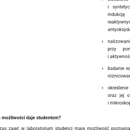
i syntety
indukcję
reaktyw
antyoksyd
nalizowan
przy pom
i aktywnoś
badanie w
różnicowan
określeni
oraz jej 
i mikrosko
e możliwości daje studentom?
zas zajęć w laboratorium studenci mają możliwość poznania 