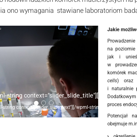
ia ono wymagania stawiane laboratoriom bad
Jakie możli
Prowadzenie
na poziomie
jak i unieś
w prowadzen
komórek mac
cells
) oraz 
i naturalni
l-string context="slider_slide_title"][/wpml-string]
Dodatkowym 
proces endoc
-string context="slider_slide_text"][/wpml-string]
Potencjał n
obejmuje m.in
określe