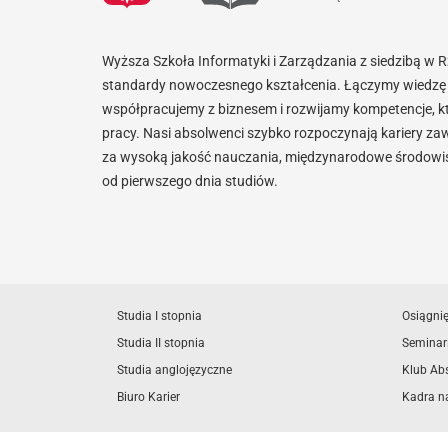
Wyższa Szkoła Informatyki i Zarządzania z siedzibą w 
standardy nowoczesnego kształcenia. Łączymy wiedzę 
współpracujemy z biznesem i rozwijamy kompetencje, k
pracy. Nasi absolwenci szybko rozpoczynają kariery za
za wysoką jakość nauczania, międzynarodowe środowisk
od pierwszego dnia studiów.
Studia I stopnia
Osiągni
Studia II stopnia
Seminar
Studia anglojęzyczne
Klub Ab
Biuro Karier
Kadra n