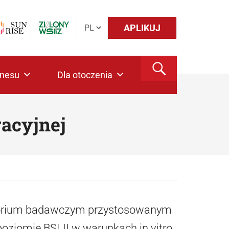
APLIKUJ
znesu
Dla otoczenia
acyjnej
atorium badawczym przystosowanym
oziomie BSLII w warunkach in vitro.