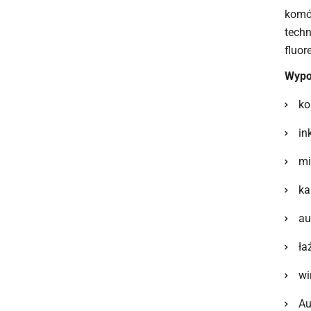
komó
techn
fluor
Wypo
ko
in
mi
ka
au
ła
wi
Au