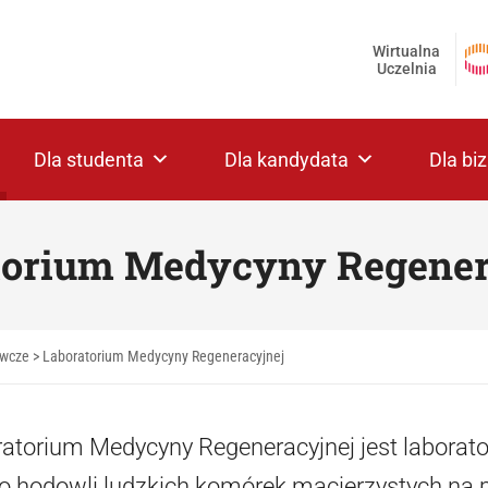
Wirtualna
Uczelnia
Dla studenta
Dla kandydata
Dla bi
torium Medycyny Regener
awcze
>
Laboratorium Medycyny Regeneracyjnej
atorium Medycyny Regeneracyjnej jest labor
do hodowli ludzkich komórek macierzystych na p