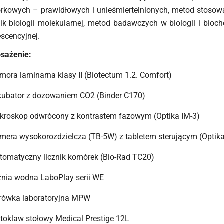
rkowych – prawidłowych i unieśmiertelnionych, metod stoso
ik biologii molekularnej, metod badawczych w biologii i bioc
escencyjnej.
sażenie:
mora laminarna klasy II (Biotectum 1.2. Comfort)
kubator z dozowaniem CO2 (Binder C170)
kroskop odwrócony z kontrastem fazowym (Optika IM-3)
mera wysokorozdzielcza (TB-5W) z tabletem sterującym (Optika
tomatyczny licznik komórek (Bio-Rad TC20)
źnia wodna LaboPlay serii WE
rówka laboratoryjna MPW
toklaw stołowy Medical Prestige 12L