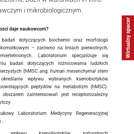
awczym i mikrobiologicznym.
Wirtualny spacer
wości daje naukowcom?
 badań dotyczących biochemii oraz morfologii
 komórkowym – zarówno na liniach pierwotnych,
miertelnionych. Laboratorium specjalizuje się
iu badań dotyczących różnicowania ludzkich
ierzystych (hMSC ang.
human mesenchymal stem
określanie wpływu wybranych ksenobiotyków
e powstających peptydów na metabolizm (hMSC).
obszarem zainteresowań jest receptorozależny
ytozy.
aukowy Laboratorium Medycyny Regeneracyjnej
.:
nie wpływu ksenobiotyków naturalnych