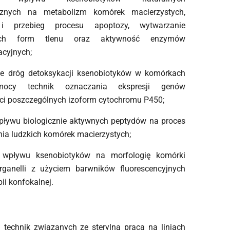
cznych na metabolizm komórek macierzystych,
 i przebieg procesu apoptozy, wytwarzanie
nych form tlenu oraz aktywność enzymów
acyjnych;
ie dróg detoksykacji ksenobiotyków w komórkach
ocy technik oznaczania ekspresji genów
ci poszczególnych izoform cytochromu P450;
pływu biologicznie aktywnych peptydów na proces
ia ludzkich komórek macierzystych;
e wpływu ksenobiotyków na morfologię komórki
organelli z użyciem barwników fluorescencyjnych
pii konfokalnej.
technik związanych ze sterylną pracą na liniach