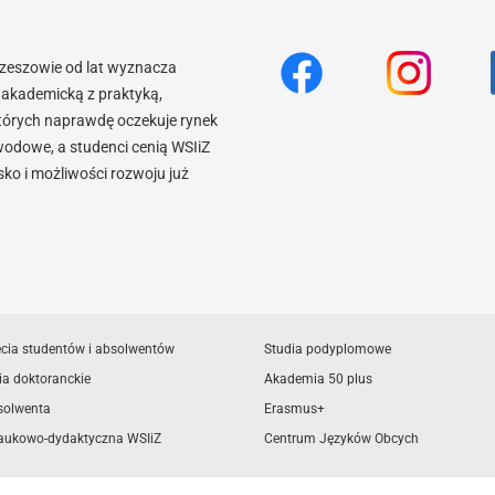
Rzeszowie od lat wyznacza
akademicką z praktyką,
tórych naprawdę oczekuje rynek
wodowe, a studenci cenią WSIiZ
o i możliwości rozwoju już
ęcia studentów i absolwentów
Studia podyplomowe
ia doktoranckie
Akademia 50 plus
solwenta
Erasmus+
aukowo-dydaktyczna WSIiZ
Centrum Języków Obcych