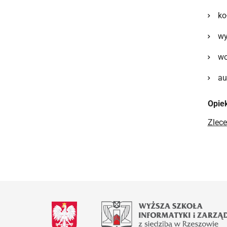
ko
wy
wo
au
Opie
Zlece