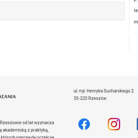
te
me
ul. mjr. Henryka Sucharskiego 2
35-225 Rzeszów
w Rzeszowie od lat wyznacza
 akademicką z praktyką,
 których naprawdę oczekuje