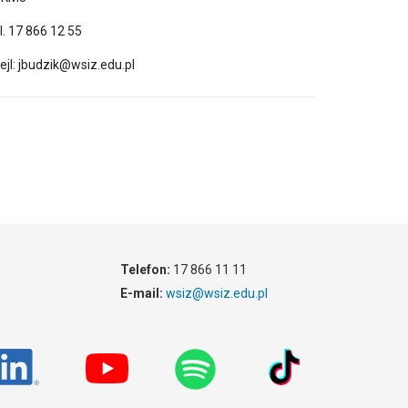
l. 17 866 12 55
jl: jbudzik@wsiz.edu.pl
Telefon:
17 866 11 11
E-mail:
wsiz@wsiz.edu.pl