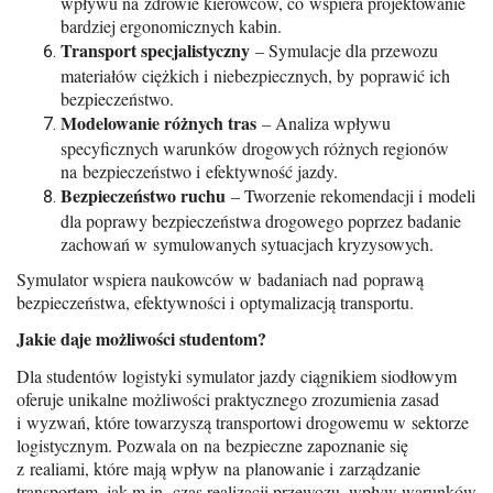
wpływu na zdrowie kierowców, co wspiera projektowanie
bardziej ergonomicznych kabin.
Transport specjalistyczny
– Symulacje dla przewozu
materiałów ciężkich i niebezpiecznych, by poprawić ich
bezpieczeństwo.
Modelowanie różnych tras
– Analiza wpływu
specyficznych warunków drogowych różnych regionów
na bezpieczeństwo i efektywność jazdy.
Bezpieczeństwo ruchu
– Tworzenie rekomendacji i modeli
dla poprawy bezpieczeństwa drogowego poprzez badanie
zachowań w symulowanych sytuacjach kryzysowych.
Symulator wspiera naukowców w badaniach nad poprawą
bezpieczeństwa, efektywności i optymalizacją transportu.
Jakie daje możliwości studentom?
Dla studentów logistyki symulator jazdy ciągnikiem siodłowym
oferuje unikalne możliwości praktycznego zrozumienia zasad
i wyzwań, które towarzyszą transportowi drogowemu w sektorze
logistycznym. Pozwala on na bezpieczne zapoznanie się
z realiami, które mają wpływ na planowanie i zarządzanie
transportem, jak m.in. czas realizacji przewozu, wpływ warunków