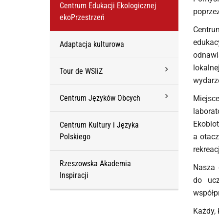
Centrum Edukacji Ekologicznej
poprzez
ekoPrzestrzeń
Centrum
edukac
Adaptacja kulturowa
odnawia
lokalne
Tour de WSIiZ
wydarze
Centrum Języków Obcych
Miejsc
laborat
Ekobio
Centrum Kultury i Języka
Polskiego
a otacz
rekreacj
Rzeszowska Akademia
Nasza o
Inspiracji
do ucz
współpr
Każdy, 