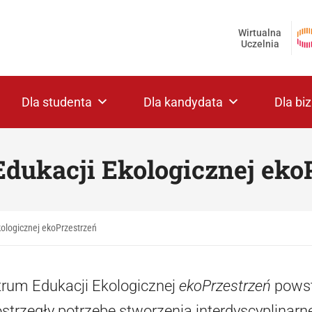
Wirtualna
Uczelnia
Dla studenta
Dla kandydata
Dla bi
dukacji Ekologicznej eko
ologicznej ekoPrzestrzeń
rum Edukacji Ekologicznej
ekoPrzestrzeń
powsta
strzegły potrzebę stworzenia interdyscyplina