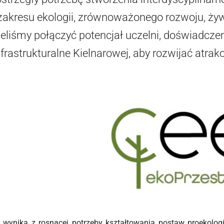
zakresu ekologii, zrównoważonego rozwoju, żywn
eliśmy połączyć potencjał uczelni, doświadcze
nfrastrukturalne Kielnarowej, aby rozwijać atrak
 wynika z rosnącej potrzeby kształtowania postaw proekologi