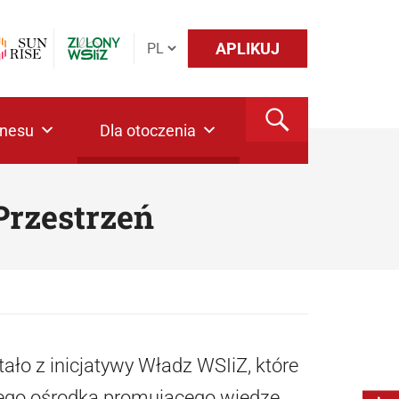
APLIKUJ
znesu
Dla otoczenia
Przestrzeń
ło z inicjatywy Władz WSIiZ, które
rnego ośrodka promującego wiedzę