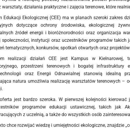
 warsztaty, działania praktyczne i zajęcia terenowe, które re
 Edukacji Ekologicznej (CEE) ma w planach szeroki zakres dz
yjnych dotyczące ochrony środowiska, ekologicznej żywn
lnych źródeł energii i bioróżnorodności oraz organizacja wa
j społeczności, instytucji oraz uczestników programów takic
ń tematycznych, konkursów, spotkań otwartych oraz projektów
em realizacji działań CEE jest Kampus w Kielnarowej, 
oryjnego, przestrzeni terenowych i bogatej infrastruktury e
technologii oraz Energii Odnawialnej stanowią idealną pr
ająca natura umożliwia realizację warsztatów terenowych – 
i.
ferta jest bardzo szeroka. W pierwszej kolejności kierować 
estników programów edukacji ustawicznej, takich jak Akad
acujących z uczelnią, a także do wszystkich osób zainteresow
kto chce rozwijać wiedzę i umiejętności ekologiczne, znajdzie „co