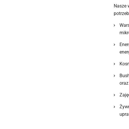
Nasze w
potrzeb
Wars
mikr
Ener
ener
Kosm
Bush
oraz
Zaję
Żywn
upra