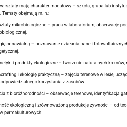
arsztaty mają charakter modułowy – szkoła, grupa lub insty
. Tematy obejmują m.in.:
ztaty mikrobiologiczne – praca w laboratorium, obserwacje p
obiologicznej.
gię odnawialną – poznawanie działania paneli fotowoltaicznych,
getycznej.
etyki i produkty ekologiczne – tworzenie naturalnych kremów, 
crafting i ekologię praktyczną – zajęcia terenowe w lesie, ucz
 odpowiedzialnego korzystania z zasobów.
cia z bioróżnorodności – obserwacje terenowe, identyfikacja g
ość ekologiczną i zrównoważoną produkcję żywności – od teorii
w permakulturowych.