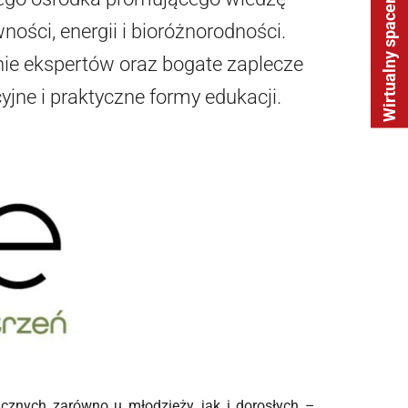
Wirtualny spacer
ości, energii i bioróżnorodności.
nie ekspertów oraz bogate zaplecze
cyjne i praktyczne formy edukacji.
cznych zarówno u młodzieży, jak i dorosłych –