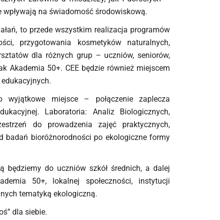
alnie wpływają na świadomość środowiskową.
iałań, to przede wszystkim realizacja programów
ości, przygotowania kosmetyków naturalnych,
rsztatów dla różnych grup – uczniów, seniorów,
h jak Akademia 50+. CEE będzie również miejscem
 edukacyjnych.
to wyjątkowe miejsce – połączenie zaplecza
dukacyjnej. Laboratoria: Analiz Biologicznych,
zestrzeń do prowadzenia zajęć praktycznych,
od badań bioróżnorodności po ekologiczne formy
ją będziemy do uczniów szkół średnich, a dalej
emia 50+, lokalnej społeczności, instytucji
anych tematyką ekologiczną.
ś” dla siebie.