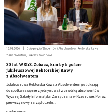
,
12.03.2026
Osiągnięcia Studentów i Absolwentów
Rektorska kawa
,
z Absolwentem
Sukcesy zawodowe
30 lat WSIiZ. Zobacz, kim byli goście
jubileuszowej Rektorskiej Kawy
z Absolwentem
Jubileuszowa Rektorska Kawa z Absolwentem jest okazją
do spotkania się nie z jednym, a aż z czwórką absolwentów
Wyższej Szkoły Informatyki i Zarządzania w Rzeszowie. Po raz
pierwszy nowy zarząd uczeln….
czytaj więcej