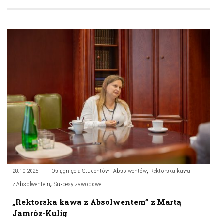
,
28.10.2025
Osiągnięcia Studentów i Absolwentów
Rektorska kawa
,
z Absolwentem
Sukcesy zawodowe
„Rektorska kawa z Absolwentem” z Martą
Jamróz-Kulig