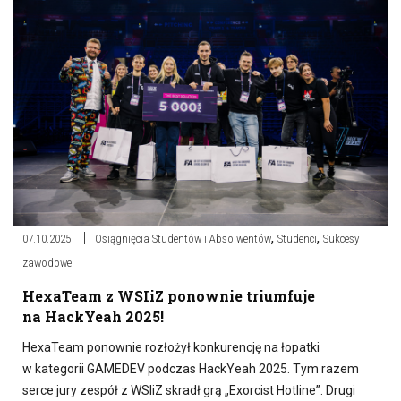
,
,
07.10.2025
Osiągnięcia Studentów i Absolwentów
Studenci
Sukcesy
zawodowe
HexaTeam z WSIiZ ponownie triumfuje
na HackYeah 2025!
HexaTeam ponownie rozłożył konkurencję na łopatki
w kategorii GAMEDEV podczas HackYeah 2025. Tym razem
serce jury zespół z WSIiZ skradł grą „Exorcist Hotline”. Drugi