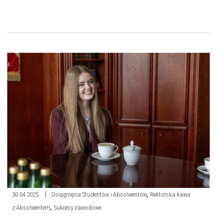
,
30.04.2025
Osiągnięcia Studentów i Absolwentów
Rektorska kawa
,
z Absolwentem
Sukcesy zawodowe