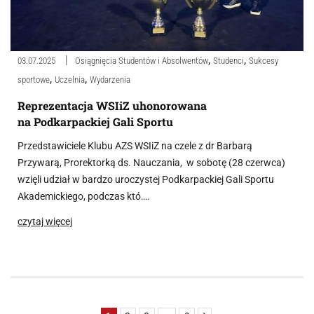
,
,
03.07.2025
Osiągnięcia Studentów i Absolwentów
Studenci
Sukcesy
,
,
sportowe
Uczelnia
Wydarzenia
Reprezentacja WSIiZ uhonorowana
na Podkarpackiej Gali Sportu
Przedstawiciele Klubu AZS WSIiZ na czele z dr Barbarą
Przywarą, Prorektorką ds. Nauczania, w sobotę (28 czerwca)
wzięli udział w bardzo uroczystej Podkarpackiej Gali Sportu
Akademickiego, podczas któ….
czytaj więcej