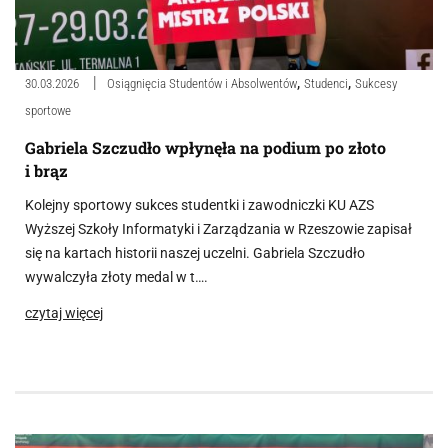
,
,
30.03.2026
Osiągnięcia Studentów i Absolwentów
Studenci
Sukcesy
sportowe
Gabriela Szczudło wpłynęła na podium po złoto
i brąz
Kolejny sportowy sukces studentki i zawodniczki KU AZS
Wyższej Szkoły Informatyki i Zarządzania w Rzeszowie zapisał
się na kartach historii naszej uczelni. Gabriela Szczudło
wywalczyła złoty medal w t….
czytaj więcej