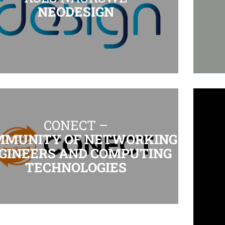
NEODESIGN
CONECT –
MMUNITY OF NETWORKING
GINEERS AND COMPUTING
TECHNOLOGIES