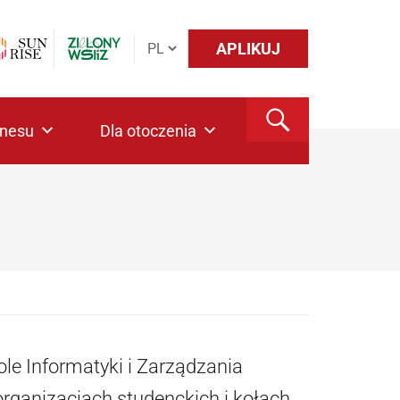
APLIKUJ
znesu
Dla otoczenia
ole Informatyki i Zarządzania
rganizacjach studenckich i kołach