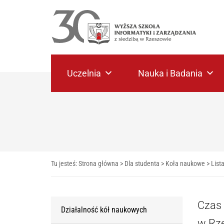
Uczelnia
Nauka i Badania
Tu jesteś:
Strona główna
>
Dla studenta
>
Koła naukowe
>
List
Czas 
Działalność kół naukowych
w Rze