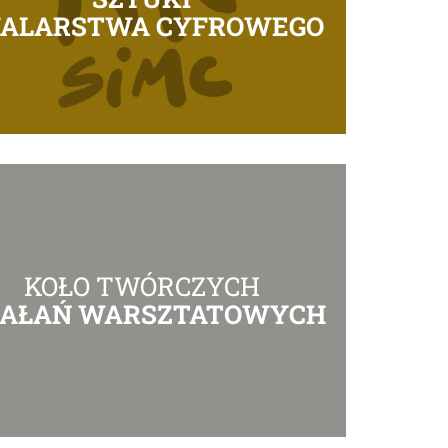
MALARSTWA CYFROWEGO
KOŁO TWÓRCZYCH
IAŁAŃ WARSZTATOWYCH