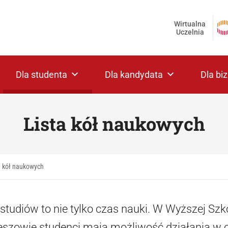
Wirtualna
Uczelnia
Dla studenta
Dla kandydata
Dla bi
Lista kół naukowych
a kół naukowych
studiów to nie tylko czas nauki. W Wyższej Szk
szowie studenci mają możliwość działania w o