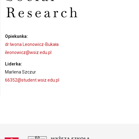
Opiekunka:
dr Iwona Leonowicz-Bukała
ileonowicz@wsiz.edu.pl
Liderka:
Marlena Szczur
66352@student.wsiz.edu.pl