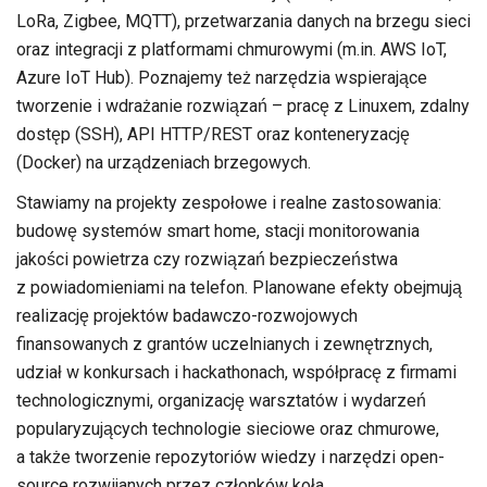
LoRa, Zigbee, MQTT), przetwarzania danych na brzegu sieci
oraz integracji z platformami chmurowymi (m.in. AWS IoT,
Azure IoT Hub). Poznajemy też narzędzia wspierające
tworzenie i wdrażanie rozwiązań – pracę z Linuxem, zdalny
dostęp (SSH), API HTTP/REST oraz konteneryzację
(Docker) na urządzeniach brzegowych.
Stawiamy na projekty zespołowe i realne zastosowania:
budowę systemów smart home, stacji monitorowania
jakości powietrza czy rozwiązań bezpieczeństwa
z powiadomieniami na telefon. Planowane efekty obejmują
realizację projektów badawczo-rozwojowych
finansowanych z grantów uczelnianych i zewnętrznych,
udział w konkursach i hackathonach, współpracę z firmami
technologicznymi, organizację warsztatów i wydarzeń
popularyzujących technologie sieciowe oraz chmurowe,
a także tworzenie repozytoriów wiedzy i narzędzi open-
source rozwijanych przez członków koła.