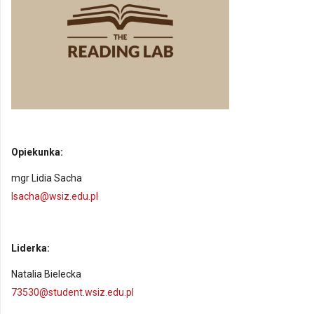
Opiekunka:
mgr Lidia Sacha
lsacha@wsiz.edu.pl
Liderka:
Natalia Bielecka
73530@student.wsiz.edu.pl