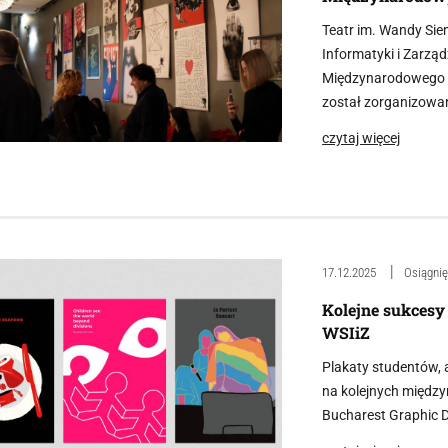
Teatr im. Wandy Si
Informatyki i Zarzą
Międzynarodowego 
został zorganizowan
czytaj więcej
17.12.2025
Osiągnię
Kolejne sukcesy
WSIiZ
Plakaty studentów,
na kolejnych między
Bucharest Graphic D