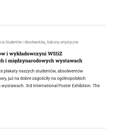
,
cia Studentów i Absolwentów
Sukcesy artystyczne
tów i wykładowczyni WSIiZ
ich i międzynarodowych wystawach
że plakaty naszych studentów, absolwentów
gawy, już na dobre zagościły na ogólnopolskich
wystawach. 3rd International Poster Exhibition. The