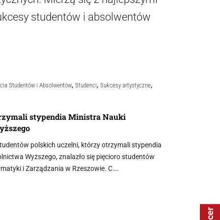
 sukcesy studentów i absolwentów
,
,
,
cia Studentów i Absolwentów
Studenci
Sukcesy artystyczne
trzymali stypendia Ministra Nauki
Wyższego
tudentów polskich uczelni, którzy otrzymali stypendia
kolnictwa Wyższego, znalazło się pięcioro studentów
rmatyki i Zarządzania w Rzeszowie. C….