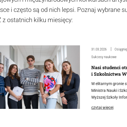
sce i często są od nich lepsi. Poznaj wybrane
 z ostatnich kilku miesięcy:
31.03.2026
Osiągnię
Sukcesy naukowe
Nasi studenci o
i Szkolnictwa 
W elitarnym gronie s
Ministra Nauki i Sz
Wyższej Szkoły Info
czytaj więcej