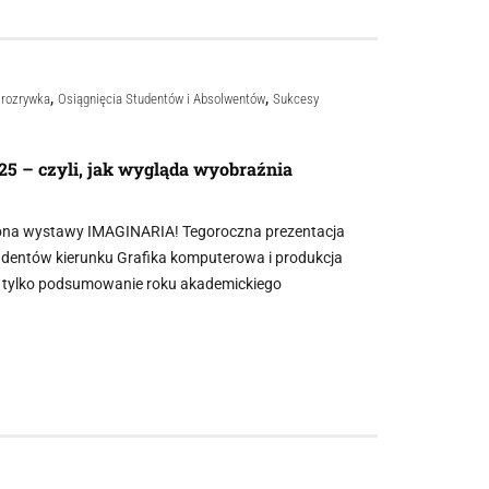
,
,
i rozrywka
Osiągnięcia Studentów i Absolwentów
Sukcesy
 – czyli, jak wygląda wyobraźnia
ona wystawy IMAGINARIA! Tegoroczna prezentacja
udentów kierunku Grafika komputerowa i produkcja
e tylko podsumowanie roku akademickiego