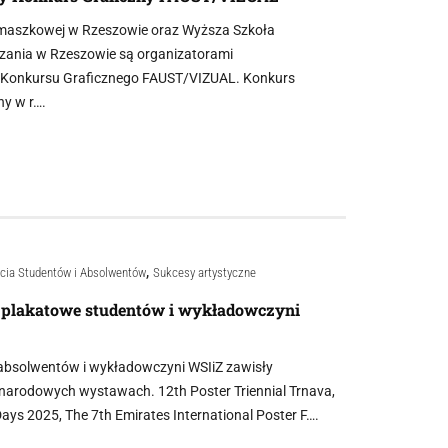
emaszkowej w Rzeszowie oraz Wyższa Szkoła
dzania w Rzeszowie są organizatorami
Konkursu Graficznego FAUST/VIZUAL. Konkurs
y w r….
,
cia Studentów i Absolwentów
Sukcesy artystyczne
 plakatowe studentów i wykładowczyni
 absolwentów i wykładowczyni WSIiZ zawisły
narodowych wystawach. 12th Poster Triennial Trnava,
ays 2025, The 7th Emirates International Poster F….