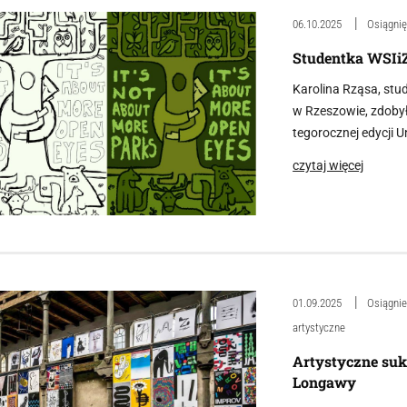
06.10.2025
Osiągnię
Studentka WSIiZ
Karolina Rząsa, stu
w Rzeszowie, zdobył
tegorocznej edycji U
czytaj więcej
01.09.2025
Osiągnie
artystyczne
Artystyczne suk
Longawy