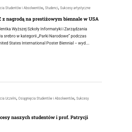
,
,
cia Studentów i Absolwentów
Studenci
Sukcesy artystyczne
 z nagrodą na prestiżowym biennale w USA
dentka Wyższej Szkoły Informatyki i Zarządzania
a srebro w kategorii „Parki Narodowe” podczas
nited States International Poster Biennial – wyd….
,
,
cia Uczelni
Osiągnięcia Studentów i Absolwentów
Sukcesy
cesy naszych studentów i prof. Patrycji