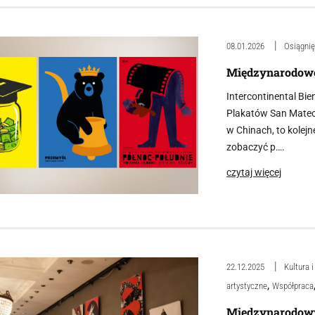
08.01.2026
Osiągnię
Międzynarodowe
Intercontinental B
Plakatów San Mateo,
w Chinach, to kole
zobaczyć p….
czytaj więcej
22.12.2025
Kultura 
,
artystyczne
Współpraca
Międzynarodowy