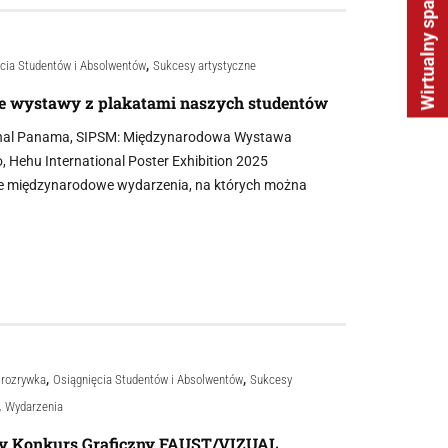
Wirtualny spacer
,
cia Studentów i Absolwentów
Sukcesy artystyczne
 wystawy z plakatami naszych studentów
ienal Panama, SIPSM: Międzynarodowa Wystawa
 Hehu International Poster Exhibition 2025
jne międzynarodowe wydarzenia, na których można
,
,
i rozrywka
Osiągnięcia Studentów i Absolwentów
Sukcesy
,
Wydarzenia
 Konkurs Graficzny FAUST/VIZUAL