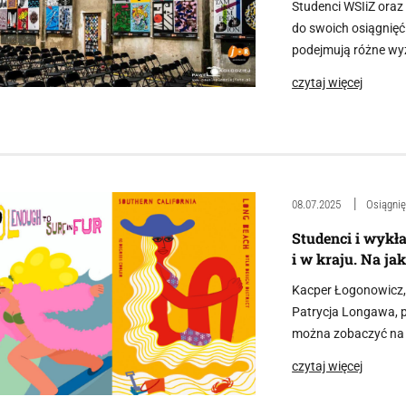
Studenci WSIiZ oraz
do swoich osiągnięć
podejmują różne wy
czytaj więcej
08.07.2025
Osiągnię
Studenci i wykł
i w kraju. Na j
Kacper Łogonowicz, 
Patrycja Longawa, p
można zobaczyć na 
czytaj więcej