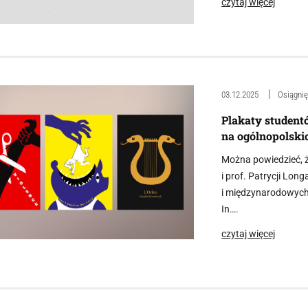
czytaj więcej
03.12.2025
Osiągnię
Plakaty studen
na ogólnopolsk
Można powiedzieć, 
i prof. Patrycji Lon
i międzynarodowych 
In….
czytaj więcej