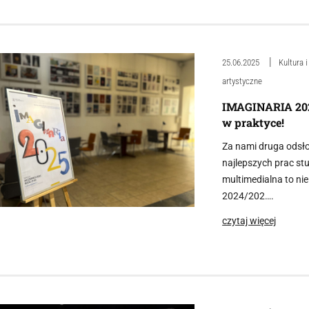
25.06.2025
Kultura 
artystyczne
IMAGINARIA 2025
w praktyce!
Za nami druga odsł
najlepszych prac st
multimedialna to ni
2024/202….
czytaj więcej