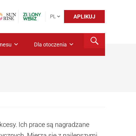
APLIKUJ
znesu
Dla otoczenia
kcesy. Ich prace są nagradzane
cznych. Mierzą się z najlepszymi