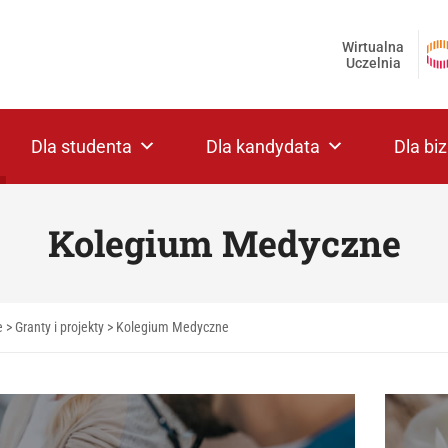
Wirtualna
Uczelnia
Dla studenta
Dla kandydata
Dla bi
Kolegium Medyczne
e
>
Granty i projekty
>
Kolegium Medyczne