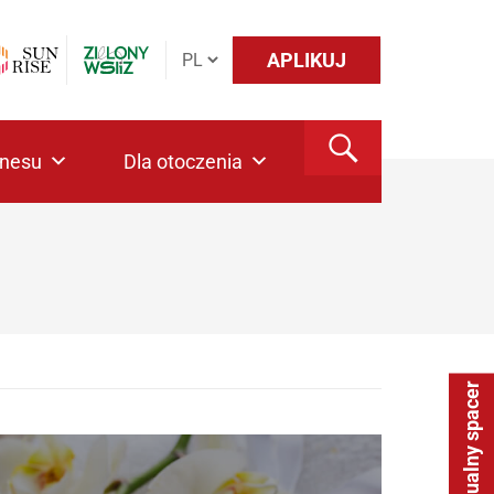
APLIKUJ
znesu
Dla otoczenia
Wirtualny spacer