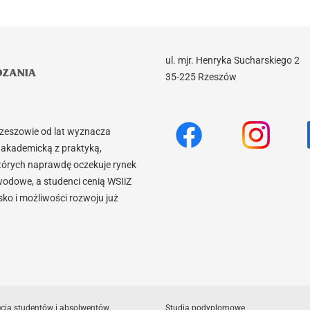
ul. mjr. Henryka Sucharskiego 2
35-225 Rzeszów
Rzeszowie od lat wyznacza
akademicką z praktyką,
tórych naprawdę oczekuje rynek
wodowe, a studenci cenią WSIiZ
o i możliwości rozwoju już
ęcia studentów i absolwentów
Studia podyplomowe