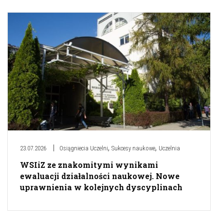
,
,
23.07.2026
Osiągniecia Uczelni
Sukcesy naukowe
Uczelnia
WSIiZ ze znakomitymi wynikami
ewaluacji działalności naukowej. Nowe
uprawnienia w kolejnych dyscyplinach