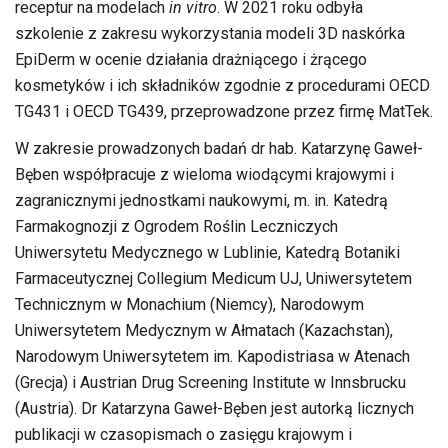
receptur na modelach
in vitro
. W 2021 roku odbyła
szkolenie z zakresu wykorzystania modeli 3D naskórka
EpiDerm w ocenie działania drażniącego i żrącego
kosmetyków i ich składników zgodnie z procedurami OECD
TG431 i OECD TG439, przeprowadzone przez firmę MatTek.
W zakresie prowadzonych badań dr hab. Katarzynę Gaweł-
Bęben współpracuje z wieloma wiodącymi krajowymi i
zagranicznymi jednostkami naukowymi, m. in. Katedrą
Farmakognozji z Ogrodem Roślin Leczniczych
Uniwersytetu Medycznego w Lublinie, Katedrą Botaniki
Farmaceutycznej Collegium Medicum UJ, Uniwersytetem
Technicznym w Monachium (Niemcy), Narodowym
Uniwersytetem Medycznym w Ałmatach (Kazachstan),
Narodowym Uniwersytetem im. Kapodistriasa w Atenach
(Grecja) i Austrian Drug Screening Institute w Innsbrucku
(Austria). Dr Katarzyna Gaweł-Bęben jest autorką licznych
publikacji w czasopismach o zasięgu krajowym i