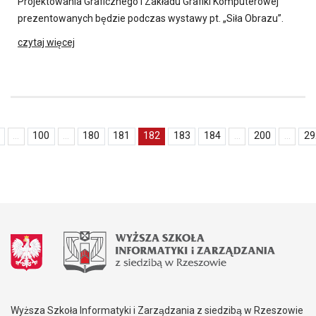
Projektowania Graficznego i Zakładu Grafiki Komputerowej
prezentowanych będzie podczas wystawy pt. „Siła Obrazu”.
czytaj więcej
...
100
...
180
181
182
183
184
...
200
...
29
Wyższa Szkoła Informatyki i Zarządzania z siedzibą w Rzeszowie