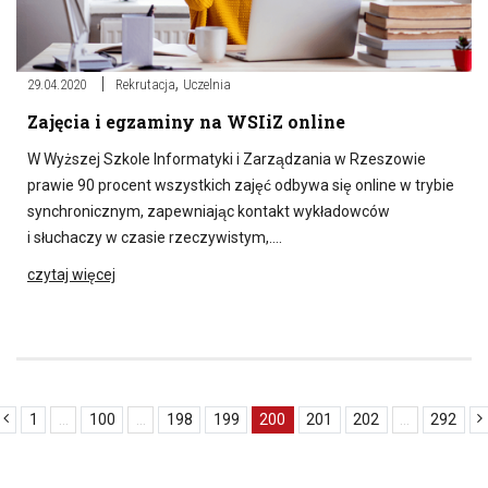
,
29.04.2020
Rekrutacja
Uczelnia
Zajęcia i egzaminy na WSIiZ online
W Wyższej Szkole Informatyki i Zarządzania w Rzeszowie
prawie 90 procent wszystkich zajęć odbywa się online w trybie
synchronicznym, zapewniając kontakt wykładowców
i słuchaczy w czasie rzeczywistym,….
czytaj więcej
1
...
100
...
198
199
200
201
202
...
292