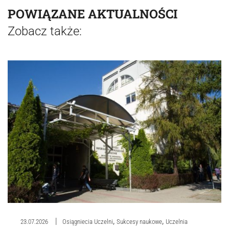
POWIĄZANE AKTUALNOŚCI
Zobacz także:
,
,
23.07.2026
Osiągniecia Uczelni
Sukcesy naukowe
Uczelnia