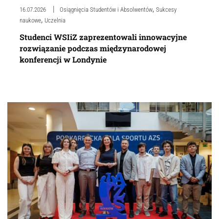
,
16.07.2026
Osiągnięcia Studentów i Absolwentów
Sukcesy
,
naukowe
Uczelnia
Studenci WSIiZ zaprezentowali innowacyjne
rozwiązanie podczas międzynarodowej
konferencji w Londynie