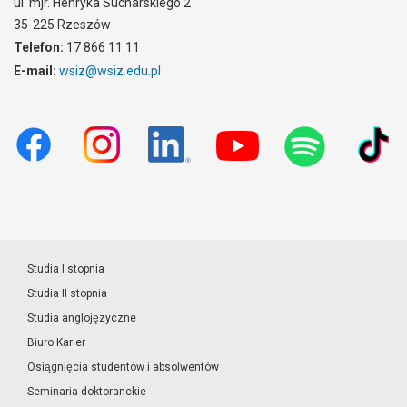
ul. mjr. Henryka Sucharskiego 2
35-225 Rzeszów
Telefon:
17 866 11 11
E-mail:
wsiz@wsiz.edu.pl
Studia I stopnia
Studia II stopnia
Studia anglojęzyczne
Biuro Karier
Osiągnięcia studentów i absolwentów
Seminaria doktoranckie