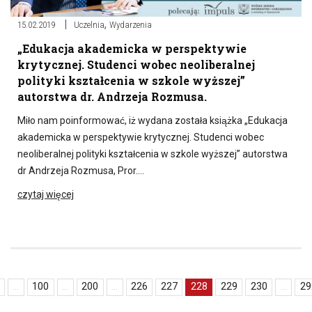
,
15.02.2019
Uczelnia
Wydarzenia
„Edukacja akademicka w perspektywie
krytycznej. Studenci wobec neoliberalnej
polityki kształcenia w szkole wyższej”
autorstwa dr. Andrzeja Rozmusa.
Miło nam poinformować, iż wydana została książka „Edukacja
akademicka w perspektywie krytycznej. Studenci wobec
neoliberalnej polityki kształcenia w szkole wyższej” autorstwa
dr Andrzeja Rozmusa, Pror….
czytaj więcej
...
100
...
200
...
226
227
228
229
230
...
29