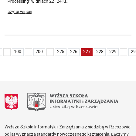
Processing” w dniach 22–24 lu….
czytaj więcej
...
100
...
200
...
225
226
227
228
229
...
29
Wyższa Szkoła Informatyki i Zarządzania z siedzibą w Rzeszowie
od lat wyznacza standardy nowoczesnego kształcenia. Łączymy