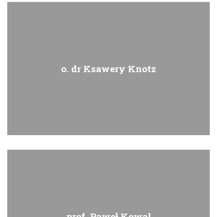
o. dr Ksawery Knotz
prof. Paweł Kowal