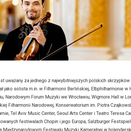
st uważany za jednego z najwybitniejszych polskich skrzypków
ł jako solista m.in. w Filharmonii Berlińskiej, Elbphilharmonie w
iu, Narodowym Forum Muzyki we Wrocławiu, Wigmore Hall w L
kiej Filharmonii Narodowej, Konserwatorium im. Piotra Czajkow
ie, Tel Aviv Music Center, Seoul Arts Center i Teatro Teresa C
owanych festiwalach Chopin i jego Europa, Salzburger Festspiel
na Międzynarodowym Festiwalu Muzyki Kameralnej w holendersk