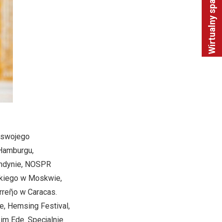
Wirtualny spacer
 swojego
 Hamburgu,
ondynie, NOSPR
skiego w Moskwie,
arreῆo w Caracas.
e, Hemsing Festival,
im Ede. Specjalnie