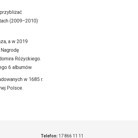
 przybliżać
ytach (2009–2010)
za, a w 2019
z Nagrodę
domira Różyckiego.
jego 6 albumów.
udowanych w 1685 r.
nej Polsce.
Telefon:
17 866 11 11