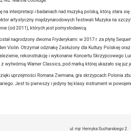
ou, reż. Martha Coolidge.
ę na interpretacji i badaniach nad muzyką polską, którą stara się
rektor artystyczny międzynarodowych festiwali Muzyka na szcz
nie (od 2011), których jest pomysłodawcą.
stał nagrodzony dwoma Fryderykami: w 2017 r. za płytę Sequen
en Violin. Otrzymał odznakę Zasłużony dla Kultury Polskiej ora
lezienie, rekonstrukcję i wykonanie Koncertu Skrzypcowego Lu
 z wytwórnią Warner Classics, pod marką której ukazało się już 
ięki uprzejmości Romana Ziemiana, gra skrzypcach Polonia zb
ariego. Jest to pierwszy i jedyny tej klasy instrument w powojen
ul. mjr. Henryka Sucharskiego 2