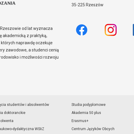
35-225 Rzeszów
w Rzeszowie od lat wyznacza
 akademicką z praktyką,
 których naprawdę oczekuje
iery zawodowe, a studenci cenią
odowisko i możliwości rozwoju
ęcia studentów i absolwentów
Studia podyplomowe
ia doktoranckie
Akademia 50 plus
solwenta
Erasmus+
aukowo-dydaktyczna WSIiZ
Centrum Języków Obcych