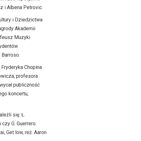
 i Albena Petrovic.
ltury i Dziedzictwa
agrody Akademii
yfeusz Muzyki
zydentów
 Barroso.
 Fryderyka Chopina
owicza, profesora
hwycał publiczność
go koncertu,
eźli się: Ł.
 czy G. Guerrero.
i, Get low, reż. Aaron