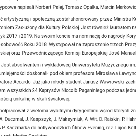
zypcowe napisali Norbert Palej, Tomasz Opałka, Marcin Markowicz
ść artystyczną i społeczną został uhonorowany przez Ministra Ku
iem Zasłużony dla Kultury Polskiej. Jest również laureatem n
ryk 2017 i 2019. Na swoim koncie ma nominację do nagrody Kor
i Osobowość Roku 2018. Występował na zaproszenie trzech Pre
skiej oraz Przewodniczącego Komisji Europejskiej José Manuel
e. Jest absolwentem i wykładowcą Uniwersytetu Muzycznego im.
miejętności doskonalił pod okiem profesora Mirosława Ławryn
lvatore Accardo. Już jako młody student Janusz Wawrowski zac
iem wszystkich 24 Kaprysów Niccolò Paganiniego podczas jedne
ością unikalną w skali światowej.
półpracował z wieloma wybitnymi dyrygentami wśród których znal
A. Duczmal, J. Kaspszyk, J. Maksymiuk, A. Wit, D. Raiskin, P. Hahn
P. Kaczmarka do hollywoodzkich filmów Evening, reż. Lajos Kolta