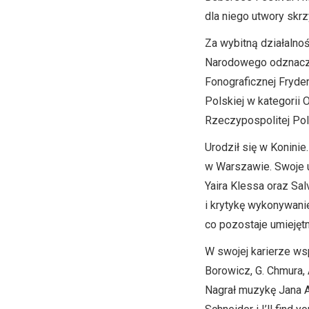
dla niego utwory skr
Za wybitną działalno
Narodowego odznaczen
Fonograficznej Fryde
Polskiej w kategori
Rzeczypospolitej Pol
Urodził się w Konini
w Warszawie. Swoje u
Yaira Klessa oraz Sa
i krytykę wykonywan
co pozostaje umiejętn
W swojej karierze ws
Borowicz, G. Chmura, 
Nagrał muzykę Jana A.