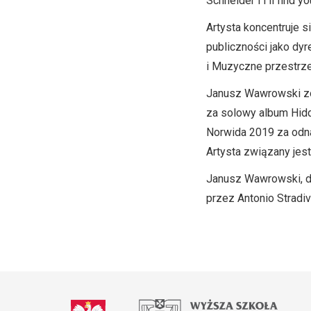
Schneider i I’ll find y
Artysta koncentruje si
publiczności jako dy
i Muzyczne przestrze
Janusz Wawrowski zo
za solowy album Hidd
Norwida 2019 za odna
Artysta związany jest
Janusz Wawrowski, dz
przez Antonio Stradiv