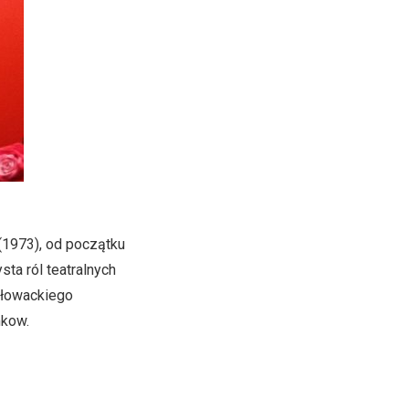
(1973), od początku
ta ról teatralnych
 Słowackiego
mkow.