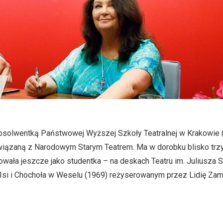
bsolwentką Państwowej Wyższej Szkoły Teatralnej w Krakowie 
iązaną z Narodowym Starym Teatrem. Ma w dorobku blisko trzys
towała jeszcze jako studentka – na deskach Teatru im. Juliusza
 Isi i Chochoła w Weselu (1969) reżyserowanym przez Lidię Za