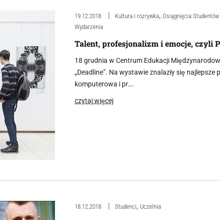
,
19.12.2018
Kultura i rozrywka
Osiągnięcia Studentów
Wydarzenia
Talent, profesjonalizm i emocje, czyli 
18 grudnia w Centrum Edukacji Międzynarodowej
„Deadline”. Na wystawie znalazły się najlepsze 
komputerowa i pr….
czytaj więcej
,
18.12.2018
Studenci
Uczelnia