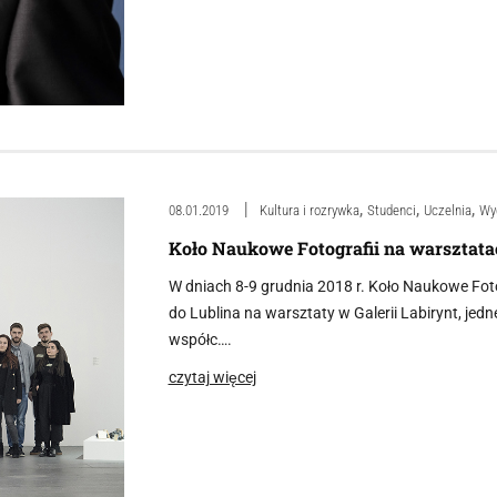
,
,
,
08.01.2019
Kultura i rozrywka
Studenci
Uczelnia
Wy
Koło Naukowe Fotografii na warsztatac
W dniach 8-9 grudnia 2018 r. Koło Naukowe Fot
do Lublina na warsztaty w Galerii Labirynt, jedn
współc….
czytaj więcej