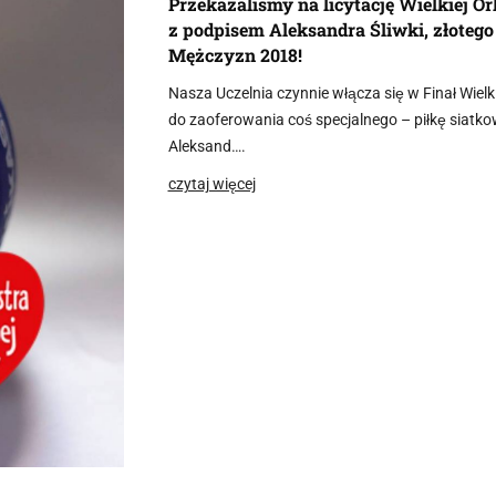
Przekazaliśmy na licytację Wielkiej O
z podpisem Aleksandra Śliwki, złoteg
Mężczyzn 2018!
Nasza Uczelnia czynnie włącza się w Finał Wiel
do zaoferowania coś specjalnego – piłkę siatk
Aleksand….
czytaj więcej