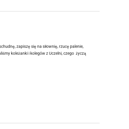
udnę, zapiszę się na siłownię, rzucę palenie,
iśmy koleżanki i kolegów z Uczelni, czego życzą