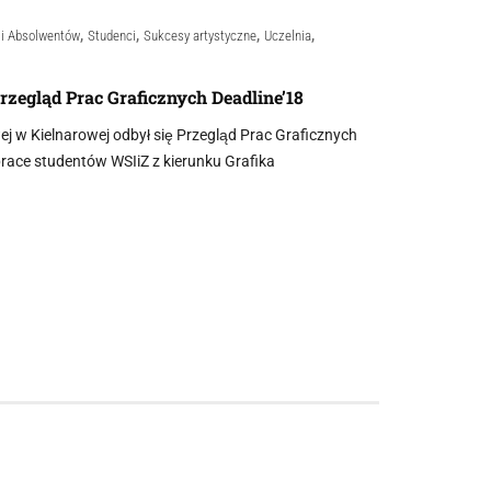
,
,
,
,
 i Absolwentów
Studenci
Sukcesy artystyczne
Uczelnia
Przegląd Prac Graficznych Deadline’18
 w Kielnarowej odbył się Przegląd Prac Graficznych
prace studentów WSIiZ z kierunku Grafika