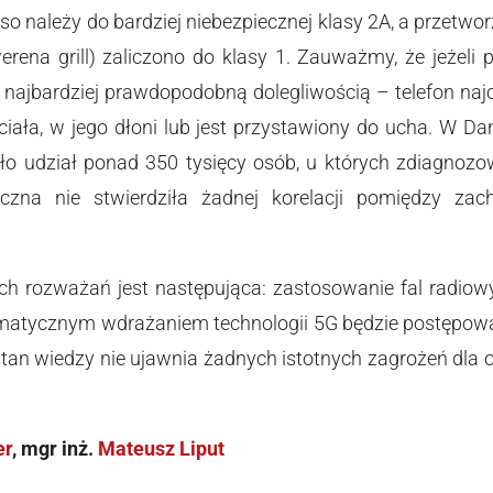
o należy do bardziej niebezpiecznej klasy 2A, a przetwor
werena grill) zaliczono do klasy 1. Zauważmy, że jeże
 najbardziej prawdopodobną dolegliwością – telefon najc
ciała, w jego dłoni lub jest przystawiony do ucha. W D
ło udział ponad 350 tysięcy osób, u których zdiagnoz
tyczna nie stwierdziła żadnej korelacji pomiędzy z
h rozważań jest następująca: zastosowanie fal radiowy
matycznym wdrażaniem technologii 5G będzie postępowa
tan wiedzy nie ujawnia żadnych istotnych zagrożeń dla 
er
, mgr inż.
Mateusz Liput