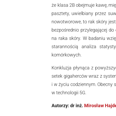
że klasa 2B obejmuje kawę, mięs
pasztety, uwielbiany przez su
nowotworowe, to rak skóry jest
bezpośrednio przylegającej do 
na raka skóry. W badaniu wzię
starannością analiza statys
komórkowych.
Konkluzja płynąca z powyższyc
setek gigaherców wraz z syste
i w życiu codziennym. Obecny s
w technologii 5G.
Autorzy:
dr inż.
Mirosław Hajd