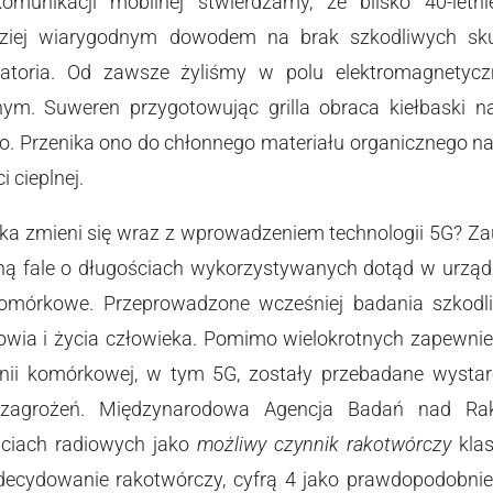
munikacji mobilnej stwierdzamy, że blisko 40-letn
ardziej wiarygodnym dowodem na brak szkodliwych s
ratoria. Od zawsze żyliśmy w polu elektromagnetycz
ym. Suweren przygotowując grilla obraca kiełbaski 
 Przenika ono do chłonnego materiału organicznego na 
 cieplnej.
ka zmieni się wraz z wprowadzeniem technologii 5G? Z
ą fale o długościach wykorzystywanych dotąd w urządz
 komórkowe. Przeprowadzone wcześniej badania szkod
rowia i życia człowieka. Pomimo wielokrotnych zapewni
fonii komórkowej, w tym 5G, zostały przebadane wystar
 zagrożeń. Międzynarodowa Agencja Badań nad Ra
ściach radiowych jako
możliwy czynnik rakotwórczy
klas
zdecydowanie rakotwórczy, cyfrą 4 jako prawdopodobnie