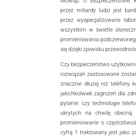
Mówiąc o bezpieczeństwie ko
przez miliardy ludzi jest b
przez wyspecjalizowane labo
wszystkim w świetle słoneczn
promieniowania podczerwonego.
się dzięki zjawisku przewodności
Czy bezpieczeństwo użytkowni
rozwiązań zastosowane zostan
znacznie dłużej niż telefony
jakichkolwiek zagrożeń dla zd
pytanie: czy technologie tele
ukrytych na chwilę obecną
promieniowanie o częstotliwo
cyfrą 1 traktowany jest jako 