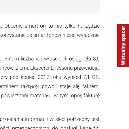
 Obecnie smartfon to nie tylko narzędzie
Wirtualny spacer
korzystanie ze smartfonów niesie wyłącznie
 roku liczba ich właścicieli osiągnęła 3,6
ańców Ziemi. Eksperci Ericssona przewidują,
óry pod koniec 2017 roku wyniósł 7,1 GB,
terminem
taktylny,
powoli staje się faktem.
owierzchni materiału, w tym: opór, fakturę
zesłania informacji w sieci potrzebny jest
iwości przeznaczonych do obsługi kanałów