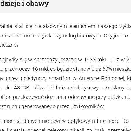
dzieje i obawy
lnie stał się nieodzownym elementem naszego życia.
nież centrum rozrywki czy usług biurowych. Czy jednak 
zpieczne?
jawiły się w sprzedaży jeszcze w 1983 roku. Już w 2015
oku przekroczy 4,6 mld, co będzie stanowić aż 60% mieszk
y przez pojedynczy smartfon w Ameryce Północnej, kt
e do 48 GB. Również Internet dotykowy, określany 
oli on przekazywać doznania odczuwane przy dotykaniu p
zrost ruchu generowanego przez użytkowników.
ansmisji danych nie tkwi w dotykowym Internecie. Do pr
a kwestia obecnej telekomunikacji to brak częstotl