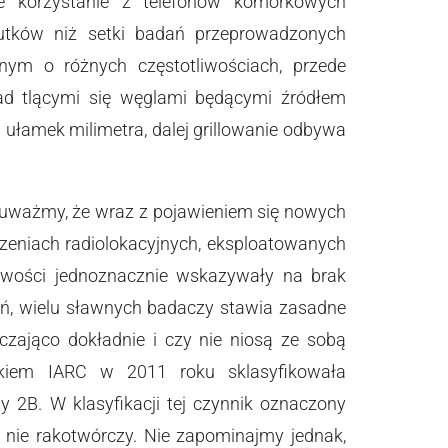
ie korzystanie z telefonów komórkowych
kutków niż setki badań przeprowadzonych
nym o różnych częstotliwościach, przede
nad tlącymi się węglami będącymi źródłem
ułamek milimetra, dalej grillowanie odbywa
auważmy, że wraz z pojawieniem się nowych
eniach radiolokacyjnych, eksploatowanych
liwości jednoznacznie wskazywały na brak
eń, wielu sławnych badaczy stawia zasadne
czająco dokładnie i czy nie niosą ze sobą
kiem IARC w 2011 roku sklasyfikowała
y 2B. W klasyfikacji tej czynnik oznaczony
 nie rakotwórczy. Nie zapominajmy jednak,