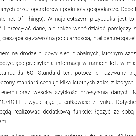
nych przez operatorów i podmioty gospodarcze. Obok In
Internet Of Things). W najprostszym przypadku jest to
 i przesyłać dane, ale także współdziałać pomiędzy 
 cieszące się zawrotną popularnością, inteligentne spr
 na drodze budowy sieci globalnych, istotnym szczegó
a dotyczące przesyłania informacji w ramach IoT, w mi
andardu 5G. Standard ten, potocznie nazywany piątą
czony standard cechuje kilka istotnych zalet, z których 
e energii oraz wysoka szybkość przesyłania danych. N
4G/4G-LTE, wypierając je całkowicie z rynku. Dotych
i będą realizować dodatkową funkcję: łączyć ze sob
ami.