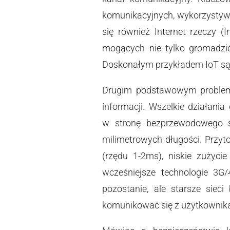
komunikacyjnych, wykorzystywa
się również Internet rzeczy (
mogących nie tylko gromadzić
Doskonałym przykładem IoT są,
Drugim podstawowym problemem
informacji. Wszelkie działani
w stronę bezprzewodowego st
milimetrowych długości. Przyto
(rzędu 1-2ms), niskie zużyci
wcześniejsze technologie 3G/
pozostanie, ale starsze siec
komunikować się z użytkownik