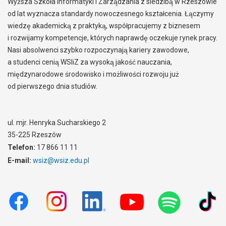
Wyższa Szkoła Informatyki i Zarządzania z siedzibą w Rzeszowie
od lat wyznacza standardy nowoczesnego kształcenia. Łączymy
wiedzę akademicką z praktyką, współpracujemy z biznesem
i rozwijamy kompetencje, których naprawdę oczekuje rynek pracy.
Nasi absolwenci szybko rozpoczynają kariery zawodowe,
a studenci cenią WSIiZ za wysoką jakość nauczania,
międzynarodowe środowisko i możliwości rozwoju już
od pierwszego dnia studiów.
ul. mjr. Henryka Sucharskiego 2
35-225 Rzeszów
Telefon:
17 866 11 11
E-mail:
wsiz@wsiz.edu.pl