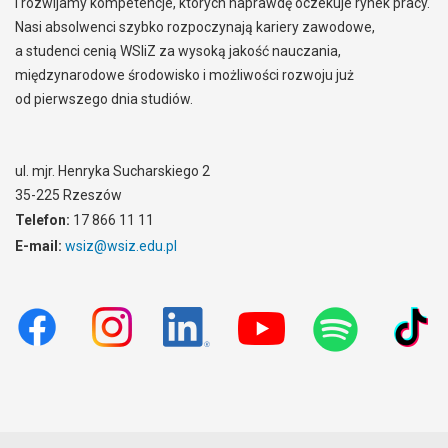
i rozwijamy kompetencje, których naprawdę oczekuje rynek pracy.
Nasi absolwenci szybko rozpoczynają kariery zawodowe,
a studenci cenią WSIiZ za wysoką jakość nauczania,
międzynarodowe środowisko i możliwości rozwoju już
od pierwszego dnia studiów.
ul. mjr. Henryka Sucharskiego 2
35-225 Rzeszów
Telefon:
17 866 11 11
E-mail:
wsiz@wsiz.edu.pl