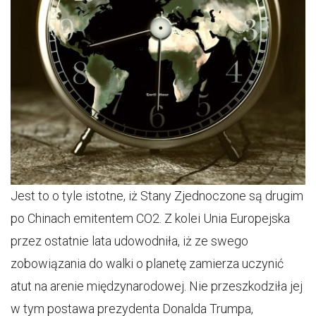
Jest to o tyle istotne, iż Stany Zjednoczone są drugim
po Chinach emitentem CO2. Z kolei Unia Europejska
przez ostatnie lata udowodniła, iż ze swego
zobowiązania do walki o planetę zamierza uczynić
atut na arenie międzynarodowej. Nie przeszkodziła jej
w tym postawa prezydenta Donalda Trumpa,