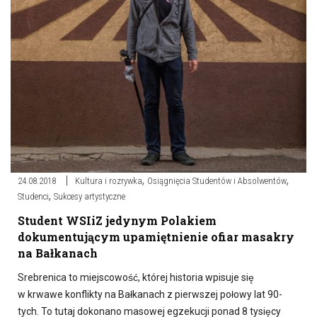
,
,
24.08.2018
Kultura i rozrywka
Osiągnięcia Studentów i Absolwentów
,
Studenci
Sukcesy artystyczne
Student WSIiZ jedynym Polakiem
dokumentującym upamiętnienie ofiar masakry
na Bałkanach
Srebrenica to miejscowość, której historia wpisuje się
w krwawe konflikty na Bałkanach z pierwszej połowy lat 90-
tych. To tutaj dokonano masowej egzekucji ponad 8 tysięcy