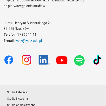
międzynarodowe środowisko i możliwości rozwoju już
od pierwszego dnia studiów.
ul. mjr. Henryka Sucharskiego 2
35-225 Rzeszów
Telefon:
17 866 11 11
E-mail:
wsiz@wsiz.edu.pl
Studia I stopnia
Studia II stopnia
Studia anglojęzyczne