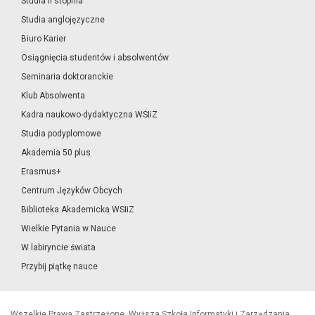
Studia II stopnia
Studia anglojęzyczne
Biuro Karier
Osiągnięcia studentów i absolwentów
Seminaria doktoranckie
Klub Absolwenta
Kadra naukowo-dydaktyczna WSIiZ
Studia podyplomowe
Akademia 50 plus
Erasmus+
Centrum Języków Obcych
Biblioteka Akademicka WSIiZ
Wielkie Pytania w Nauce
W labiryncie świata
Przybij piątkę nauce
Wszelkie Prawa Zastrzeżone, Wyższa Szkoła Informatyki i Zarządzania