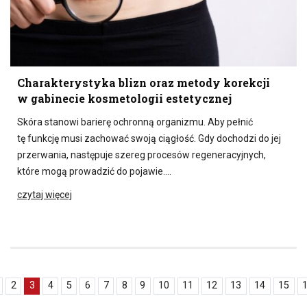
Charakterystyka blizn oraz metody korekcji
w gabinecie kosmetologii estetycznej
Skóra stanowi barierę ochronną organizmu. Aby pełnić
tę funkcję musi zachować swoją ciągłość. Gdy dochodzi do jej
przerwania, następuje szereg procesów regeneracyjnych,
które mogą prowadzić do pojawie….
czytaj więcej
2
3
4
5
6
7
8
9
10
11
12
13
14
15