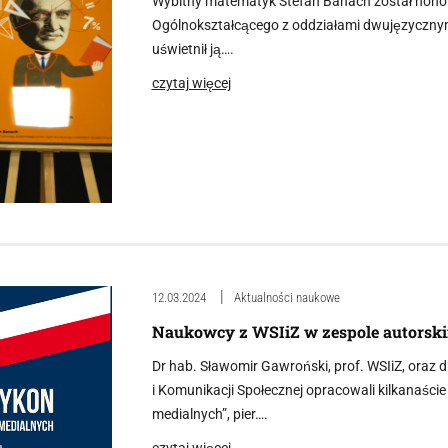
Wybitny matematyk Stefan Banach został hon
Ogólnokształcącego z oddziałami dwujęzycznym
uświetnił ją….
czytaj więcej
12.03.2024
Aktualności naukowe
Naukowcy z WSIiZ w zespole autorsk
Dr hab. Sławomir Gawroński, prof. WSIiZ, oraz
i Komunikacji Społecznej opracowali kilkanaśc
medialnych”, pier….
czytaj więcej