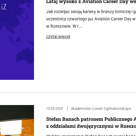
Lataj wysoko z Aviation Career Day w
Jak rozwijać swoją karierę w branży lotniczej i 
uczestnicy czwartego już Aviation Career Day w
w Rzeszowie. W r….
czytaj więcej
13.03.2024
Akademickie Liceum Ogólnokształcące
Stefan Banach patronem Publicznego 
z oddziałami dwujęzycznymi w Rzesz