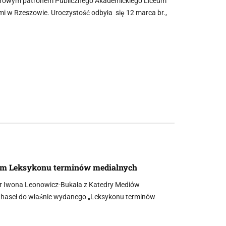
orowym patronem Publicznego Akademickiego Liceum
i w Rzeszowie. Uroczystość odbyła się 12 marca br.,
im Leksykonu terminów medialnych
 dr Iwona Leonowicz-Bukała z Katedry Mediów
ie haseł do właśnie wydanego „Leksykonu terminów