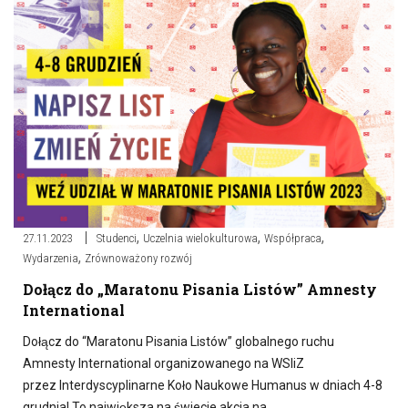
,
,
,
27.11.2023
Studenci
Uczelnia wielokulturowa
Współpraca
,
Wydarzenia
Zrównoważony rozwój
Dołącz do „Maratonu Pisania Listów” Amnesty
International
Dołącz do “Maratonu Pisania Listów” globalnego ruchu
Amnesty International organizowanego na WSIiZ
przez Interdyscyplinarne Koło Naukowe Humanus w dniach 4-8
grudnia! To największa na świecie akcja na….