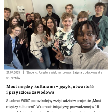
,
,
21.07.2025
Studenci
Uczelnia wielokulturowa
Zajęcia dodatkowe dla
studentów
Most między kulturami – język, otwartość
i przyszłość zawodowa
Studenci WSIiZ po raz kolejny wzięli udział w projekcie „Most
między kulturami”. W ramach inicjatywy, prowadzonej w 18