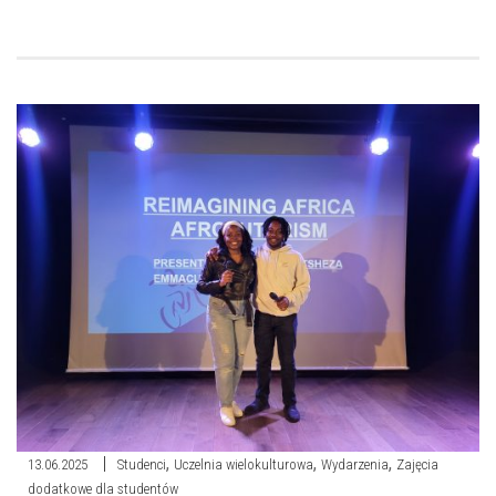
,
,
,
13.06.2025
Studenci
Uczelnia wielokulturowa
Wydarzenia
Zajęcia
dodatkowe dla studentów