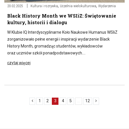
,
,
20.02.2025
Kultura i rozrywka
Uczelnia wielokulturowa
Wydarzenia
Black History Month we WSIiZ: Świętowanie
kultury, historii i dialogu
W Klubie IQ Interdyscyplinarne Koło Naukowe Humanus WSIiZ
zorganizowało pełne energii i inspiracji wydarzenie Black
History Month, gromadząc studentów, wykładowców
oraz uczniów szkół ponadpodstawowych….
czytaj więcej
1
2
3
4
5
...
12