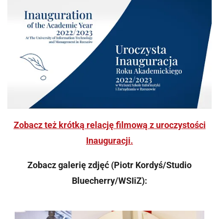
Zobacz też krótką relację filmową z uroczystości
Inauguracji.
Zobacz galerię zdjęć (Piotr Kordyś/Studio
Bluecherry/WSIiZ):