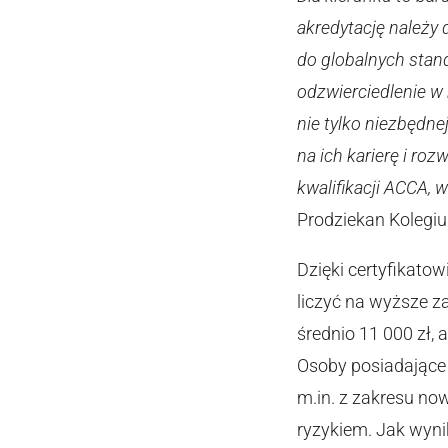
akredytację należy
do globalnych stan
odzwierciedlenie w
nie tylko niezbędn
na ich karierę i r
kwalifikacji ACCA,
Prodziekan Kolegiu
Dzięki certyfikato
liczyć na wyższe z
średnio 11 000 zł, 
Osoby posiadające 
m.in. z zakresu n
ryzykiem. Jak wyn