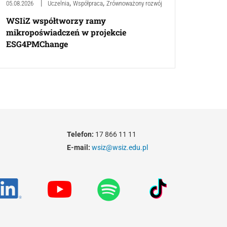
,
,
05.08.2026
Uczelnia
Współpraca
Zrównoważony rozwój
WSIiZ współtworzy ramy
mikropoświadczeń w projekcie
ESG4PMChange
Telefon:
17 866 11 11
E-mail:
wsiz@wsiz.edu.pl