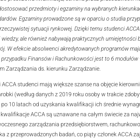
 dostosować przedmioty i egzaminy na wybranych kierunka
dardów. Egzaminy prowadzone są w oparciu o studia przyp
 rzeczywistej sytuacji rynkowej. Dzięki temu studenci AC
ej wiedzy, ale również nabywają praktycznych umiejętnośc
ozwój. W efekcie absolwenci akredytowanych programów maj
 w przypadku Finansów i Rachunkowości jest to 6 modułów
m Zarządzania ds. kierunku Zarządzanie.
wi ACCA studenci mają większe szanse na objęcie kierow
arobki (według danych z 2019 roku osoby w trakcie zdobyw
a po 10 latach od uzyskania kwalifikacji ich średnie wyna
kwalifikacje ACCA są uznawane na całym świecie za najw
owoczesnego zarządzania przedsiębiorstwem, rachunkowoś
ika z przeprowadzonych badań, co piąty członek ACCA z