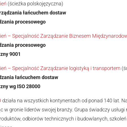
ień
(ścieżka polskojęzyczna)
arządzania łańcuchem dostaw
dzania procesowego
opień – Specjalność Zarządzanie Biznesem Międzynarod
dzania procesowego
rzny 9001
pień – Specjalność Zarządzanie logistyką i transportem
(ś
ądzania łańcuchem dostaw
trzny wg ISO 28000
D
działa na wszystkich kontynentach od ponad 140 lat. Na
ąc w gronie liderów swojej branży. Grupa świadczy usługi m
produktów, odbiorów technicznych i budowlanych, szkole