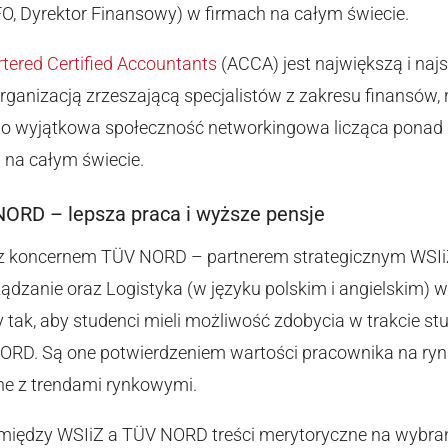
O, Dyrektor Finansowy) w firmach na całym świecie.
rtered Certified Accountants
(ACCA) jest największą i najs
anizacją zrzeszającą specjalistów z zakresu finansów, 
o wyjątkowa społeczność networkingowa licząca ponad 
 na całym świecie.
NORD – lepsza praca i wyższe pensje
 z koncernem TÜV NORD – partnerem strategicznym WSIi
ądzanie oraz Logistyka (w języku polskim i angielskim)
tak, aby studenci mieli możliwość zdobycia w trakcie st
RD. Są one potwierdzeniem wartości pracownika na rynku
ne z trendami rynkowymi.
 między WSIiZ a TÜV NORD treści merytoryczne na wybr