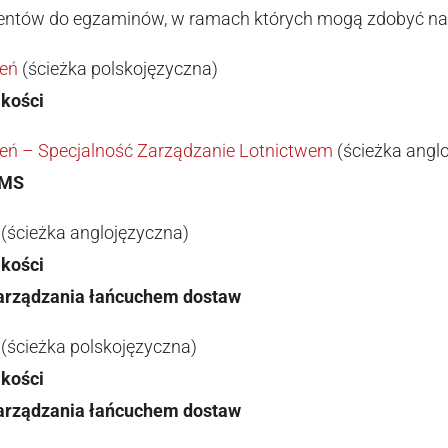
entów do egzaminów, w ramach których mogą zdobyć nast
ień
(ścieżka polskojęzyczna)
jakości
ień – Specjalność Zarządzanie Lotnictwem
(ścieżka angl
SMS
(ścieżka anglojęzyczna)
ds. jakości
s. zarządzania łańcuchem dostaw
(ścieżka polskojęzyczna)
jakości
s. zarządzania łańcuchem dostaw