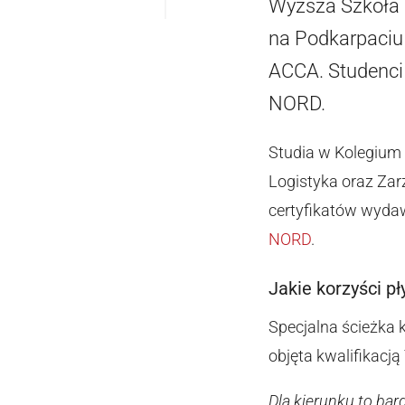
Wyższa Szkoła I
na Podkarpaciu 
ACCA. Studenci 
NORD.
Studia w Kolegium 
Logistyka oraz Za
certyfikatów wyd
NORD
.
Jakie korzyści pł
Specjalna ścieżka 
objęta kwalifikacj
Dla kierunku to ba