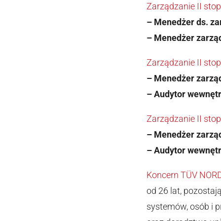
Zarządzanie II stop
– Menedżer ds. z
– Menedżer zarzą
Zarządzanie II st
– Menedżer zarzą
– Audytor wewnęt
Zarządzanie II sto
– Menedżer zarz
– Audytor wewnę
Koncern TÜV NOR
od 26 lat, pozostaj
systemów, osób i 