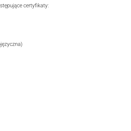
ępujące certyfikaty:
ojęzyczna)