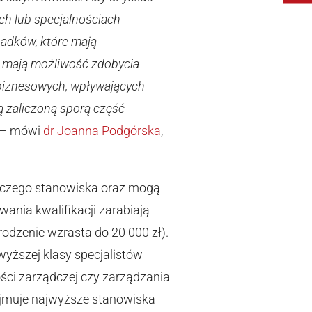
ch lub specjalnościach
adków, które mają
CA mają możliwość zdobycia
i biznesowych, wpływających
ą zaliczoną sporą część
– mówi
dr Joanna Podgórska
,
niczego stanowiska oraz mogą
ania kwalifikacji zarabiają
grodzenie wzrasta do 20 000 zł).
yższej klasy specjalistów
ci zarządczej czy zarządzania
ajmuje najwyższe stanowiska