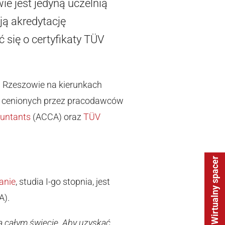
e jest jedyną uczelnią
ją akredytację
 się o certyfikaty TÜV
w Rzeszowie na kierunkach
 i cenionych przez pracodawców
ountants
(ACCA) oraz
TÜV
Wirtualny spacer
anie
, studia I-go stopnia, jest
A).
a całym świecie. Aby uzyskać