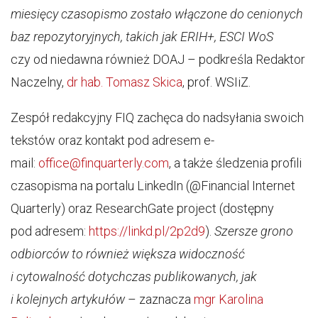
miesięcy czasopismo zostało włączone do cenionych
baz repozytoryjnych, takich jak ERIH+, ESCI WoS
czy od niedawna również DOAJ – podkreśla Redaktor
Naczelny,
dr hab. Tomasz Skica
, prof. WSIiZ.
Zespół redakcyjny FIQ zachęca do nadsyłania swoich
tekstów oraz kontakt pod adresem e-
mail:
office@finquarterly.com
, a także śledzenia profili
czasopisma na portalu LinkedIn (@Financial Internet
Quarterly) oraz ResearchGate project (dostępny
pod adresem:
https://linkd.pl/2p2d9
).
Szersze grono
odbiorców to również większa widoczność
i cytowalność dotychczas publikowanych, jak
i kolejnych artykułów
– zaznacza
mgr Karolina