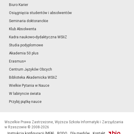
Biuro Karier
Osiągnięcia studentów i absolwentów
Seminaria doktoranckie
Klub Absolwenta
Kadra naukowo-dydaktyczna WSIiZ
Studia podyplomowe
Akademia 50 plus
Erasmus+
Centrum Języków Obcych
Biblioteka Akademicka WSIiZ
Wielkie Pytania w Nauce
W labiryncie świata
Przybij piątkę nauce
Wszelkie Prawa Zastrzeżone, Wyższa Szkoła Informatyki i Zarządzania
w Rzeszowie © 2008-2026
Instrukcja konfiguracji (MFA)
RODO
Dla mediów
Kontakt