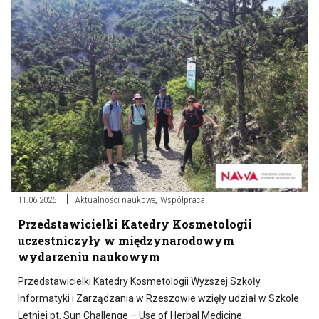
,
11.06.2026
Aktualności naukowe
Współpraca
Przedstawicielki Katedry Kosmetologii
uczestniczyły w międzynarodowym
wydarzeniu naukowym
Przedstawicielki Katedry Kosmetologii Wyższej Szkoły
Informatyki i Zarządzania w Rzeszowie wzięły udział w Szkole
Letniej pt. Sun Challenge – Use of Herbal Medicine