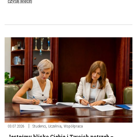
czytaj więcej
,
,
03.07.2026
Studenci
Uczelnia
Współpraca
Jesteśmy blisko Ciebie i Twoich potrzeb –