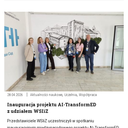
,
,
28.04.2026
Aktualności naukowe
Uczelnia
Współpraca
Inauguracja projektu AI-TransformED
z udziałem WSIiZ
Przedstawiciele WSIiZ uczestniczyli w spotkaniu
inauguracyjnym międzynarodowego projektu AI-TransformED: